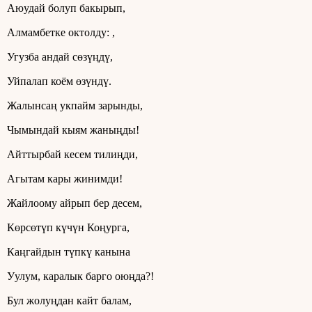
Аюудай болуп бакырып,
Алмамбетке октолду: ,
Угузба андай сөзүңдү,
Уйпалап коём өзүндү.
Жалынсаң укпайм зарынды,
Чымындай кыям жаныңды!
Айттырбай кесем тилиңди,
Агытам кары жинимди!
Жайлоому айрып бер десем,
Көрсөтүп күчүн Коңурга,
Каңгайдын түпкү канына
Уулум, каралык барго оюңда?!
Бул жолуңдан кайт балам,