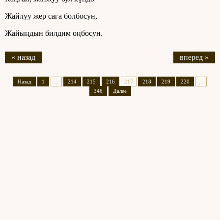
Жайлуу жер сага болбосун,
Жайыңдын билдим оңбосун.
« назад
вперед »
Назад
1
...
214
215
216
217
218
219
220
...
346
Далее