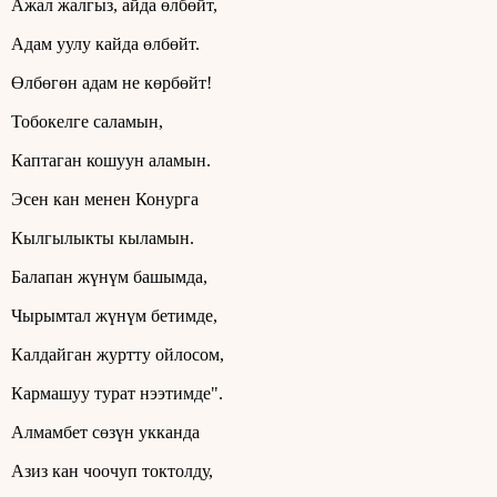
Ажал жалгыз, айда өлбөйт,
Адам уулу кайда өлбөйт.
Өлбөгөн адам не көрбөйт!
Тобокелге саламын,
Каптаган кошуун аламын.
Эсен кан менен Конурга
Кылгылыкты кыламын.
Балапан жүнүм башымда,
Чырымтал жүнүм бетимде,
Калдайган журтту ойлосом,
Кармашуу турат нээтимде".
Алмамбет сөзүн укканда
Азиз кан чоочуп токтолду,