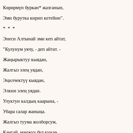
Көрөрмүн буркан* жазганын,
Эми бурутка кирип кетейин".
* * *
Энеси Алтынай эми кеп айтат,
"Кулунум укчу, - деп айтат. -
Жаңырыктуу кыядан,
Жалгыз элең уядан,
Эңилчектүү кыядан,
Элкин элең уядан.
Улуктун калдың каарына, -
Убара салар жаныңа.
Жалгыз туума жолборсум,
Каңгай, манжуу бул күндө