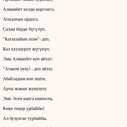
Алмамбет келди коргонго,
Атасынын ордого.
Салам берди бүгүлүп,
"Кагылайын атам"- деп,
Кол куушуруп жүгүнүп.
Эми Алманбет кеп айтат:
"Атакем укчу! - деп айтат,
Абайладым көп ишти,
Арты жаман жумушту.
Эми Эсен канга ишенсең,
Көкө теңир урбайбы!
Ал бузулган турбайбы.