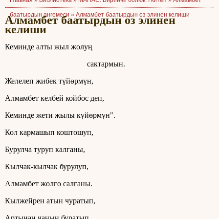
Главная »
Библиотека
»
МАНАС. Биринчи болюк. I китеп
»
Алмамбет
баатырдын ангемеси
»
Алмамбет баатырдын оз элинен келиши
Алмамбет баатырдын оз элинен
келиши
Кеминде алты жыл жолуң
сактармын.
Желелеп жибек түйөрмүн,
Алмамбет келбей койбос деп,
Кеминде жети жылы күйөрмүн".
Кол кармашып коштошуп,
Бурулча туруп калганы,
Кылчак-кылчак бурулуп,
Алмамбет жолго салганы.
Кылжейрен атын чуратып,
Артыңан чаңын буратып,