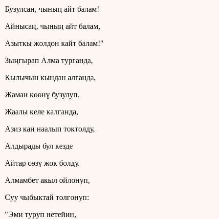
Бузулсан, чының айт балам!
Айнысаң, чының айт балам,
Азыткы жолдон кайт балам!"
Зыңгырап Алма турганда,
Кылычын кындан алганда,
Жаман көөнү бузулуп,
Жаалы келе калганда,
Азиз кан наалып токтолду,
Алдырады бул кезде
Айтар сөзү жок болду.
Алмамбет акыл ойлонуп,
Суу чыбыктай толгонуп:
"Эми туруп нетейин,