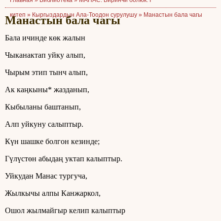
Главная »
Библиотека
»
МАНАС. Биринчи болюк. I
китеп
»
Кыргыздардын Ала-Тоодон сурулушу
»
Манастын бала чагы
Манастын бала чагы
Бала ичинде көк жалын
Чыканактап уйку алып,
Чырым этип тынч алып,
Ак каңкыны* жазданып,
Кыбыланы баштанып,
Алп уйкуну салыптыр.
Күн шашке болгон кезинде;
Гүлүстөн абыдаң уктап калыптыр.
Уйкудан Манас тургуча,
Жылкычы алпы Канжаркол,
Ошол жылмайгыр келип калыптыр