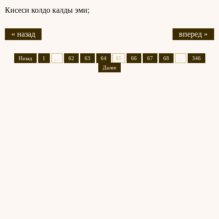
Кисеси колдо калды эми;
« назад
вперед »
Назад
1
...
62
63
64
65
66
67
68
...
346
Далее