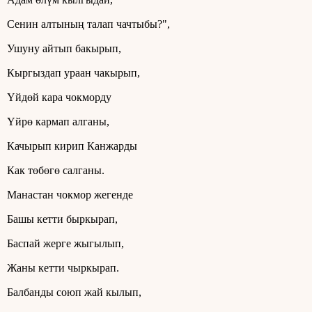
Сенин алтының талап чачтыбы?",
Ушуну айтып бакырып,
Кыргыздап ураан чакырып,
Үйдөй кара чокморду
Үйрө кармап алганы,
Качырып кирип Канжарды
Как төбөгө салганы.
Манастан чокмор жегенде
Башы кетти быркырап,
Баспай жерге жыгылып,
Жаны кетти чыркырап.
Балбанды союп жай кылып,