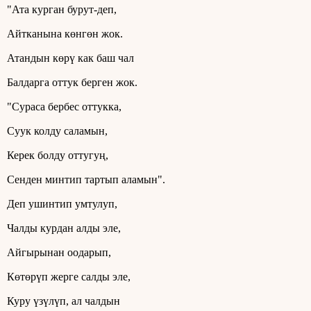
"Ата курган бурут-деп,
Айтканына көнгөн жок.
Атандын көрү как баш чал
Балдарга оттук берген жок.
"Сураса бербес оттукка,
Суук колду саламын,
Керек болду оттугуң,
Сенден минтип тартып аламын".
Деп ушинтип умтулуп,
Чалды курдан алды эле,
Айгырынан оодарып,
Көтөрүп жерге салды эле,
Куру үзүлүп, ал чалдын