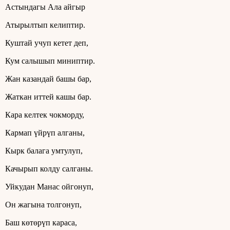
Астындагы Ала айгыр
Атырылтып келиптир.
Куштай учуп кетет деп,
Кум салышып миниптир.
Жан казандай башы бар,
Жаткан иттей кашы бар.
Кара келтек чокморду,
Кармап үйрүп алганы,
Кырк балага умтулуп,
Качырып колду салганы.
Уйкудан Манас ойгонуп,
Он жагына толгонуп,
Баш көтөрүп караса,