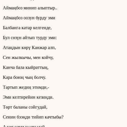
Аймаңбоз минип алыптыр..
Аймаңбоз оозун бурду эми
Балбанга катар келгенде,
Бул сөзүн айтып турду эми:
Атаңдын көрү Канжар алп,
Сен жылкычы, мен койчу,
Канча бала кыйраттың,
Кара боюң чың болчу.
Тартып жедиң этимди,-
Эми келтирейин кезиңди.
Төрт баланы сойгудай,
Сенин бээңди тийип качтыбы?
Адам өлүм кылгыдай,