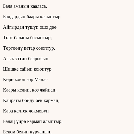
Бала аманын кааласа,
Балдардын баары качыптыр.
Айгырдан түшүп ошо дөө
Төрт баланы басыптыр;
Төртөөнү катар союптур,
Азык эттин баарысын
Шишке сайып коюптур,
Көрө коюп зор Манас
Каары келип, көз жайнап,
Кайраты бойду бек кармап,
Кара келтек чокморун
Балаң үйрө кармап алыптыр.
Бекем белин курчанып,