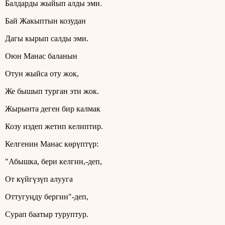
Балдарды жыйып алды эми.
Бай Жакыптын козудан
Дагы кырып салды эми.
Оюн Манас баланын
Отун жыйса оту жок,
Же бышып турган эти жок.
Жырынта деген бир калмак
Козу издеп жетип келиптир.
Келгенин Манас көрүптүр:
"Абышка, бери келгин,-деп,
От күйгүзүп алууга
Оттугуңду бергин"-деп,
Сурап баатыр туруптур.