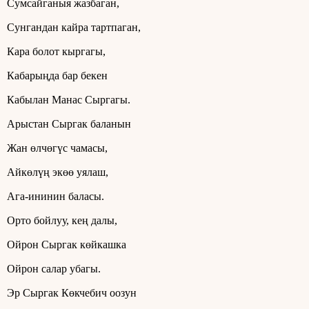
Сумсайганыя жазбаган,
Сунгандан кайра тартпаган,
Кара болот кыргагы,
Кабарыңда бар бекен
Кабылан Манас Сыргагы.
Арыстан Сыргак баланын
Жан өлчөгүс чамасы,
Айкөлүң экөө уялаш,
Ага-ининин баласы.
Орто бойлуу, кең далы,
Ойрон Сыргак көйкашка
Ойрон салар убагы.
Эр Сыргак Көкчебич оозун