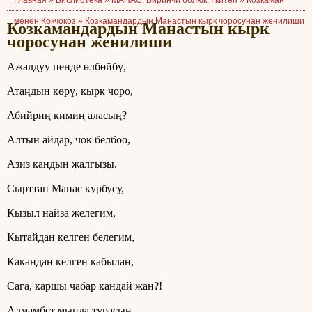
Главная »
Библиотека
»
МАНАС. Биринчи болюк. I китеп
»
Козкаман
менен Кокчокоз
»
Козкамандардын Манастын кырк чоросунан женилиши
Козкамандардын Манастын кырк
чоросунан женилиши
Ажалдуу пенде өлбөйбү,
Атаңдын көрү, кырк чоро,
Абийриң кимиң аласың?
Алтын айдар, чок белбоо,
Азиз кандын жалгызы,
Сырттан Манас курбусу,
Кызыл найза желегим,
Кытайдан келген белегим,
Какандан келген кабылан,
Сага, каршы чабар кандай жан?!
Алмамбет мында турасың,