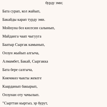
бурду эми;
Бата сурап, кол жайып,
Бакайды карап турду эми.
Мойнуна боз кисесин салынып,
Майданга чаап чыгууга
Баатыр Сыргак камынып,
Оозун жыйып алгыча,
Алмамбет, Бакай, Сыргакка
Бата бере салгыча,
Көкчөкөз чыкты жекеге
Каарданып бакырып,
Оозунан оту чачылып.
"Сырттан кыргыз, эр бурут,