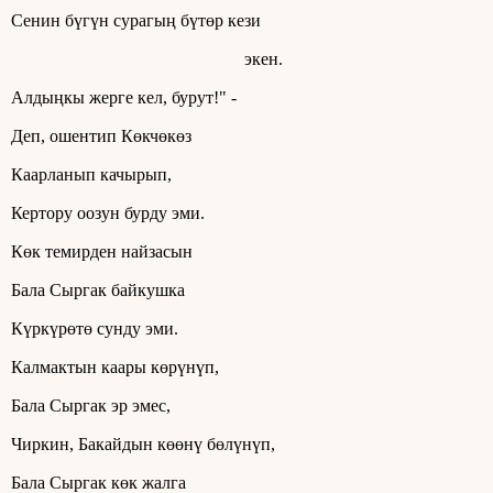
Сенин бүгүн сурагың бүтөр кези
экен.
Алдыңкы жерге кел, бурут!" -
Деп, ошентип Көкчөкөз
Каарланып качырып,
Кертору оозун бурду эми.
Көк темирден найзасын
Бала Сыргак байкушка
Күркүрөтө сунду эми.
Калмактын каары көрүнүп,
Бала Сыргак эр эмес,
Чиркин, Бакайдын көөнү бөлүнүп,
Бала Сыргак көк жалга