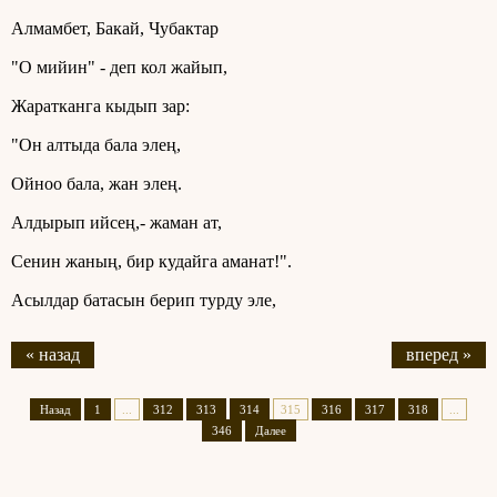
Алмамбет, Бакай, Чубактар
"О мийин" - деп кол жайып,
Жаратканга кыдып зар:
"Он алтыда бала элең,
Ойноо бала, жан элең.
Алдырып ийсең,- жаман ат,
Сенин жаның, бир кудайга аманат!".
Асылдар батасын берип турду эле,
« назад
вперед »
Назад
1
...
312
313
314
315
316
317
318
...
346
Далее