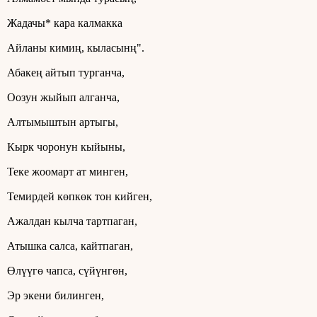
Жадачы* кара калмакка
Айланы кимиң, кыласынң".
Абакең айтып турганча,
Оозун жыйып алганча,
Алтымыштын артыгы,
Кырк чоронун кыйыны,
Теке жоомарт ат минген,
Темирдей көпкөк тон кийген,
Ажалдан кылча тартпаган,
Атышка салса, кайтпаган,
Өлүүгө чапса, сүйүнгөн,
Эр экени билинген,