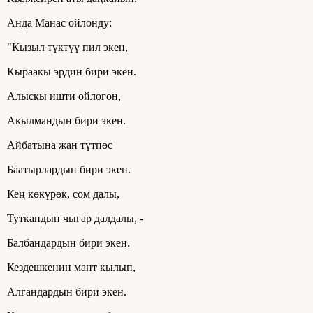
Анда Манас ойлонду:
"Кызыл түктүү пил экен,
Кыраакы эрдин бири экен.
Алыскы ишти ойлогон,
Акылмандын бири экен.
Айбатына жан түтпөс
Баатырлардын бири экен.
Кең көкүрөк, сом далы,
Туткандын чыгар далдалы, -
Балбандардын бири экен.
Кездешкенин мант кылып,
Алгандардын бири экен.