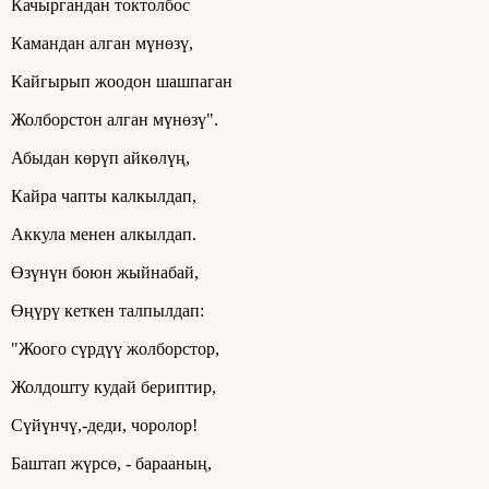
Качыргандан токтолбос
Камандан алган мүнөзү,
Кайгырып жоодон шашпаган
Жолборстон алган мүнөзү".
Абыдан көрүп айкөлүң,
Кайра чапты калкылдап,
Аккула менен алкылдап.
Өзүнүн боюн жыйнабай,
Өңүрү кеткен талпылдап:
"Жоого сүрдүү жолборстор,
Жолдошту кудай бериптир,
Сүйүнчү,-деди, чоролор!
Баштап жүрсө, - барааның,