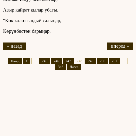
Азыр кайрат кылар убагы,
"Көк колот ылдый салыңар,
Көрүнбөстөн барыңар,
« назад
вперед »
Назад
1
...
245
246
247
248
249
250
251
...
346
Далее