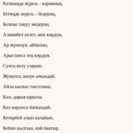
Калкыңда жүрсө, - карааның,
Бетиңде жүрсө, - бедериң,
Белиңе таңуу медериң.
Алмамбет келет, мен көрдүм,
Ар мүнөзүн, айбатын,
Арыстанга тең көрдүм.
Сунса колу узарып,
Жумулса, көзүн ачкандай,
Айла кылып токтоткон,
Көл, дарыя ырыска
Көз көрүнсө баткандай.
Кетирбей алып калайын,
Кебин кылгын, көй баатыр.