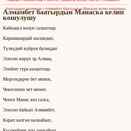
Главная »
Библиотека
»
МАНАС. Биринчи болюк. I китеп
»
Алмамбет
баатырдын ангемеси
»
Алмамбет баатырдын Манаска келип кошулушу
Алмамбет баатырдын Манаска келип
кошулушу
Кайкаңга көзүн салыптыр.
Карышкырдай кыландап,
Түлкүдөй куйрук булаңдап
Элесин көрүп эр Алмаң,
Элейип тура калыптыр.
Мергендерче бет менен,
Чекесинин чет менен
Ченеп Манас көз салса,
Элесин байкап Алмамбет,
Карап калган калкайып,
Кылжейрен аты даңкайып.