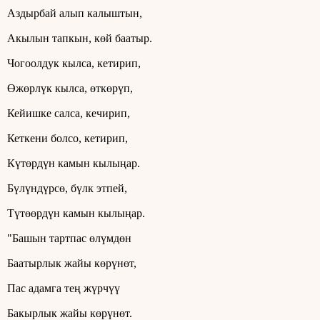
Аздырбай алып калыштын,
Акылын тапкын, көй баатыр.
Чогоолдук кылcа, кетирип,
Өжөрлүк кылса, өткөрүп,
Кейишке салса, кечирип,
Кеткени болсо, кетирип,
Күтөрдүн камын кылыңар.
Бүлүндүрсө, бүлк этпей,
Түтөөрдүн камын кылыңар.
"Башын тартпас өлүмдөн
Баатырлык жайы көрүнөт,
Пас адамга тең жүрчүү
Бакырлык жайы көрүнөт.