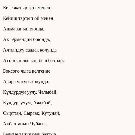
Келе жатыр жол менен,
Кейиш тартып ой менен.
Ашмаранын оюнда,
Ак-Эрмендин боюнда,
Алтындуу саадак колунда
Аттанып чыгып, беш баатыр,
Бөксөгө чыга келгенде
Азир тургун жолунда.
Күлдүрдүн уулу, Чалыбай,
Күлдүргүчүм, Ажыбай,
Сырттан, Сыргак, Кутунай,
Акбалтанын Чубагы,
Белиме таңуу беш баатыр,