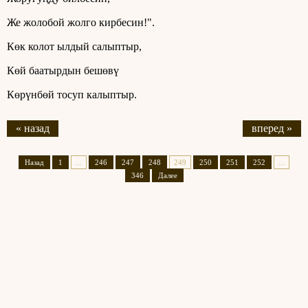
Же жолобой жолго кирбесин!".
Көк колот ылдый салыптыр,
Көй баатырдын бешөвү
Көрүнбөй тосуп калыптыр.
« назад
вперед »
Назад
1
...
246
247
248
249
250
251
252
...
346
Далее