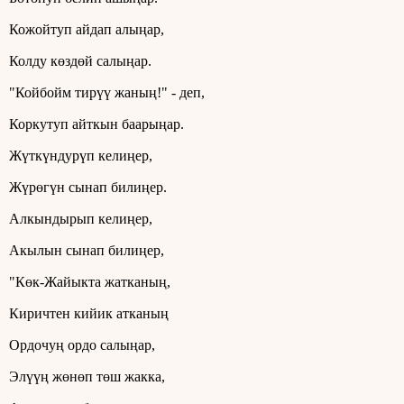
Кожойтуп айдап алыңар,
Колду көздөй салыңар.
"Койбойм тирүү жаның!" - деп,
Коркутуп айткын баарыңар.
Жүткүндурүп келиңер,
Жүрөгүн сынап билиңер.
Алкындырып келиңер,
Акылын сынап билиңер,
"Көк-Жайыкта жатканың,
Киричтен кийик атканың
Ордочуң ордо салыңар,
Элүүң жөнөп төш жакка,