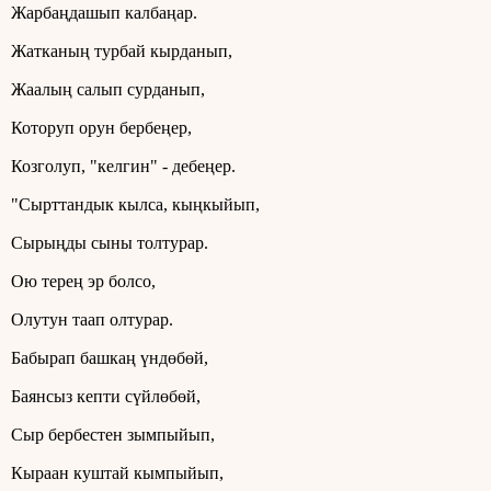
Жарбаңдашып калбаңар.
Жатканың турбай кырданып,
Жаалың салып сурданып,
Которуп орун бербеңер,
Козголуп, "келгин" - дебеңер.
"Сырттандык кылса, кыңкыйып,
Сырыңды сыны толтурар.
Ою терең эр болсо,
Олутун таап олтурар.
Бабырап башкаң үндөбөй,
Баянсыз кепти сүйлөбөй,
Сыр бербестен зымпыйып,
Кыраан куштай кымпыйып,