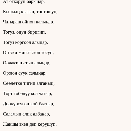
Ат откоруп барыңар.
Кыркың кызып, топтошуп,
Чатыраш ойноп калыңар.
Тогуз, онуң биригип,
Тогуз коргоол алыңар.
Он эки жигит жол тосуп,
Оолактан атын алыңар,
Ороюң суук салыңар.
Сөөлөткө тигип алганың,
Төрт төбөлүү кол чатыр,
Дөөкүрсүгөн көй баатыр,
Саламын алик албаңар,
Жакшы экен деп көрүшүп,