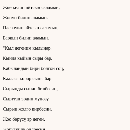
Жөө келип айтсын саламын,
Жөнүн билип аламын.
Пас келип айтсын саламын,
Баркын билип аламын.
"Кыл дегеним кылыңар,
Кыйла кыйын сыры бар,
Кабыландын бири болгон соң,
Кааласа көрөр сыны бар.
Сырыңды сынап билбесин,
Сырттан эрдин мүнөзү
Сырын жолго кирбесин.
Жоо бөрүсү эр деген,
Жоругуңду билбесин,