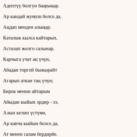
Адептүү болгун баарыңар.
Ар кандай жумуш болсо да,
Аңдап менден алыңар.
Каталык кылса кайтарып,
Асталап жолго салынар.
Карчыга учат аң үчүн,
Абадан торгой быжырайт
Агарып аткан таң үчүн;
Бирок менин айтарым
Абыдан кыйын эрдир - ээ,
Алып келип үстүмө,
Ар канча кыйын болсо да,
Ат менен салам бердирбе.