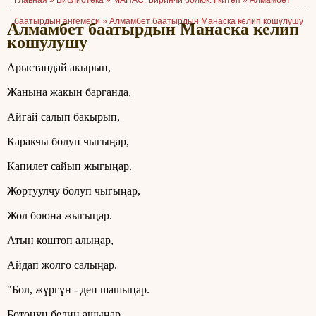
Главная »
Библиотека
»
МАНАС. Биринчи болюк. I китеп
»
Алмамбет
баатырдын ангемеси
»
Алмамбет баатырдын Манаска келип кошулушу
Алмамбет баатырдын Манаска келип
кошулушу
Арыстандай акырын,
Жанына жакын барганда,
Айгай салып бакырып,
Каракчы болуп чыгыңар,
Капилет сайып жыгыңар.
Жортуулчу болуп чыгыңар,
Жол боюна жыгыңар.
Атын коштоп алыңар,
Айдап жолго салыңар.
"Бол, жүргүн - деп шашыңар.
Ботонун белин ашыңар.