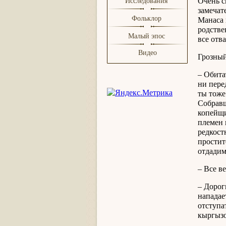
Очень с
Исследования
замечат
Фольклор
Манаса 
родстве
Малый эпос
все отв
Видео
Грозный
– Обита
ни пере
ты тоже
Собравш
копейщи
племен 
редкост
простит
отдадим
– Все в
– Дорог
нападае
отступа
кыргызо