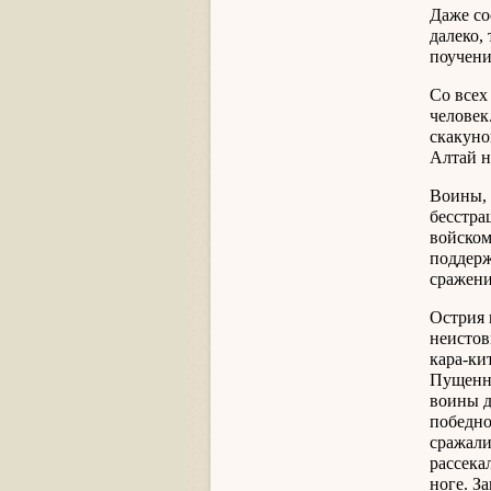
Даже со
далеко,
поучени
Со всех
человек
скакуно
Алтай 
Воины, 
бесстра
войском
поддерж
сражени
Острия 
неистов
кара-ки
Пущенны
воины д
победно
сражали
рассека
ноге. З