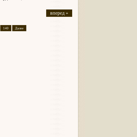
вперед »
140
Далее