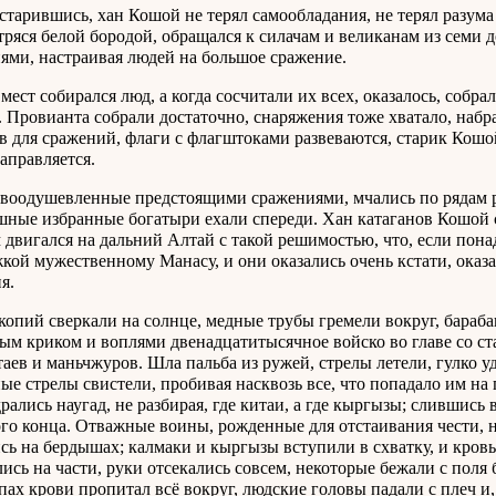
старившись, хан Кошой не терял самообладания, не терял разум
 тряся белой бородой, обращался к силачам и великанам из семи 
ями, настраивая людей на большое сражение.
 мест собирался люд, а когда сосчитали их всех, оказалось, собра
. Провианта собрали достаточно, снаряжения тоже хватало, набр
в для сражений, флаги с флагштоками развеваются, старик Кош
направляется.
воодушевленные предстоящими сражениями, мчались по рядам р
шные избранные богатыри ехали спереди. Хан катаганов Кошой
 двигался на дальний Алтай с такой решимостью, что, если понад
кой мужественному Манасу, и они оказались очень кстати, оказ
я.
копий сверкали на солнце, медные трубы гремели вокруг, бараб
ым криком и воплями двенадцатитысячное войско во главе со с
таев и маньчжуров. Шла пальба из ружей, стрелы летели, гулко у
е стрелы свистели, пробивая насквозь все, что попадало им на 
рались наугад, не разбирая, где китаи, а где кыргызы; слившись 
го конца. Отважные воины, рожденные для отстаивания чести, не
сь на бердышах; калмаки и кыргызы вступили в схватку, и кровь
лись на части, руки отсекались совсем, некоторые бежали с поля
апах крови пропитал всё вокруг, людские головы падали с плеч и,