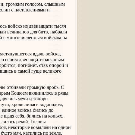
а и, громким голосом, слышным
долин с наставлениями и
лось войско из двенадцати тысяч
али великанов для битв, набрали
ой с многочисленным войском на
астянувшегося вдаль войска,
 со своим двенадцатитысячным
обится, погибнет, став опорой и
авшись в самой гуще великого
аны отбивали громкую дробь. С
тарым Кошоем вклинилось в ряды
дарялись мечи и топоры.
пути; кровь лилась водопадом;
в единое войска бились до
 щадя себя, бились на копьях,
 лилась рекой. Головы
 боя, некоторые ковыляли на одной
 будто мяч, катились по земле.