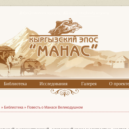
Библиотека
Исследования
Галерея
О проект
я »
Библиотека
»
Повесть о Манасе Великодушном