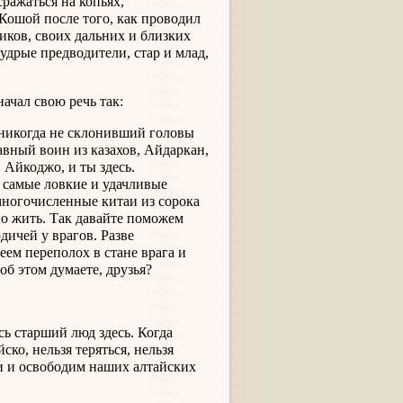
ражаться на копьях,
 Кошой после того, как проводил
иков, своих дальних и близких
удрые предводители, стар и млад,
начал свою речь так:
никогда не склонивший головы
авный воин из казахов, Айдаркан,
 Айкоджо, и ты здесь.
и самые ловкие и удачливые
многочисленные китаи из сорока
но жить. Так давайте поможем
дичей у врагов. Разве
еем переполох в стане врага и
б этом думаете, друзья?
ь старший люд здесь. Когда
ско, нельзя теряться, нельзя
и и освободим наших алтайских