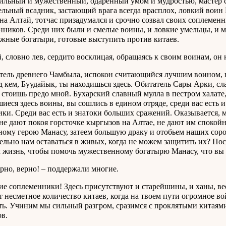
ильный и мужественный, одаренный умом и мудростью, мастер с
ельный всадник, застающий врага всегда врасплох, ловкий воин
на Алтай, тотчас призадумался и срочно созвал своих соплеменн
нников. Среди них были и смелые воины, и ловкие умельцы, и м
ажные богатыри, готовые выступить против китаев.
, словно лев, сердито восклицая, обращаясь к своим воинам, он 
тель древнего Чамбыла, испокон считающийся лучшим воином, 
д кем, Буудайык, ты находишься здесь. Обитатель Сары Арки, сл
 стоишь предо мной. Бухарский славный мулла в пестром халате,
иеся здесь воины, вы сошлись в едином отряде, среди вас есть 
ки. Среди вас есть и знатоки больших сражений. Оказывается, 
не дают покоя горсточке кыргызов на Алтае, не дают им спокой
ному герою Манасу, затеем большую драку и отобьем наших соро
ельно нам оставаться в живых, когда не можем защитить их? Пос
 жизнь, чтобы помочь мужественному богатырю Манасу, что вы о
ерно, верно! – поддержали многие.
ие соплеменники! Здесь присутствуют и старейшины, и ханы, вес
т несметное количество китаев, когда на твоем пути огромное вой
ть. Учиним мы сильный разгром, сразимся с проклятыми китаям
в.