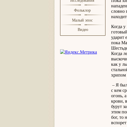
Пока хи
Исследования
нападен
Фольклор
словно 
находит
Малый эпос
Когда у
Видео
готовый
ударит 
пока Ма
Шестьде
Когда л
выскочи
как у л
стально
хрипом 
– Я был
с кем с
огонь, а
крови, 
бурут з
этим по
бог, то
вспорет