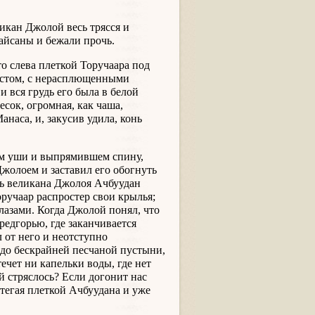
икан Джолой весь трясся и
зайсаны и бежали прочь.
о слева плеткой Торучаара под
востом, с нерасплющенными
 вся грудь его была в белой
есок, огромная, как чаша,
наса, и, закусив удила, конь
ем уши и выпрямившем спину,
жолоем и заставил его обогнуть
нь великана Джолоя Ачбуудан
оручаар распростер свои крылья;
глазами. Когда Джолой понял, что
предгорью, где заканчивается
л от него и неотступно
 до бескрайней песчаной пустыни,
ечет ни капельки воды, где нет
й стряслось? Если догонит нас
стегая плеткой Ачбуудана и уже