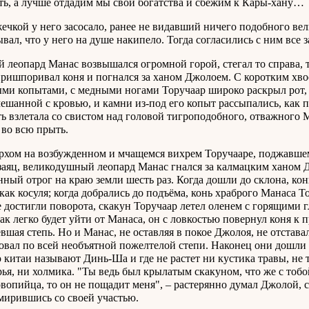
ть, а лучше отдадим мы свои богатства и сбежим к Кары-хану…
ечкой у него засосало, ранее не видавший ничего подобного вел
ывал, что у него на душе накипело. Тогда согласились с ним все 
 леопард Манас возвышался огромной горой, стегал то справа, т
пришпоривал коня и погнался за ханом Джолоем. С коротким х
ми копытами, с медными ногами Торучаар широко раскрыл рот, и
мешанной с кровью, и камни из-под его копыт рассыпались, как п
ь взлетала со свистом над головой тигроподобного, отважного Ма
 во всю прыть.
рхом на возбужденном и мчащемся вихрем Торучааре, поджавш
заяц, великодушный леопард Манас гнался за калмацким ханом Д
нный отрог на краю земли шесть раз. Когда дошли до склона, ко
 как косуля; когда добрались до подъёма, конь храброго Манаса Т
е достигли поворота, скакун Торучаар летел оленем с горящими 
так легко будет уйти от Манаса, он с ловкостью повернул коня к 
вшая степь. Но и Манас, не оставляя в покое Джолоя, не отстава
овал по всей необъятной пожелтелой степи. Наконец они дошли
 китаи называют Динь-Ша и где не растет ни кустика травы, не т
рья, ни холмика. "Ты ведь был крылатым скакуном, что же с тобо
овопийца, то он не пощадит меня", – растерянно думал Джолой, 
мирившись со своей участью.