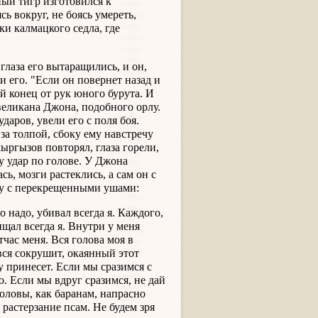
ый тигр изготовился к
сь вокруг, не боясь умереть,
и калмацкого седла, где
глаза его вытаращились, и он,
и его. "Если он повернет назад и
ой конец от рук юного бурута. И
великана Джона, подобного орлу.
даров, увели его с поля боя.
за толпой, сбоку ему навстречу
ыргызов повторял, глаза горели,
у удар по голове. У Джона
ь, мозги растеклись, а сам он с
ану с перекрещенными ушами:
надо, убивал всегда я. Каждого,
щал всегда я. Внутри у меня
тчас меня. Вся голова моя в
 вся сокрушит, окаянный этот
у принесет. Если мы сразимся с
о. Если мы вдруг сразимся, не дай
головы, как баранам, напрасно
 растерзание псам. Не будем зря