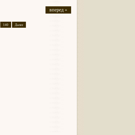
вперед »
140
Далее