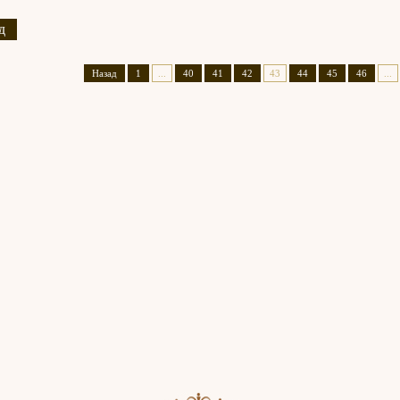
д
Назад
1
...
40
41
42
43
44
45
46
...