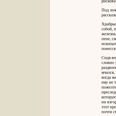
рискова
Под лож
рассказ
Храбрый
собой, 
железны
пене, с
ископыт
понесся
Сидя ве
словно 
раздвое
мчался,
когда ж
ему не 
пожелте
преслед
которую
ни взго
этот кр
почти с