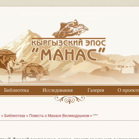
Библиотека
Исследования
Галерея
О проект
я »
Библиотека
»
Повесть о Манасе Великодушном
»
***