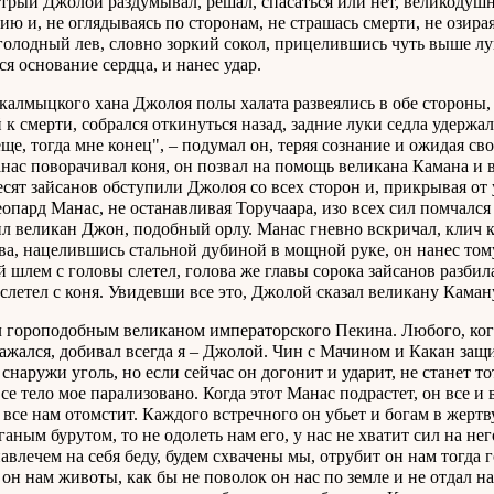
трый Джолой раздумывал, решал, спасаться или нет, великодушн
ию и, не оглядываясь по сторонам, не страшась смерти, не озирая
голодный лев, словно зоркий сокол, прицелившись чуть выше лук
ся основание сердца, и нанес удар.
 калмыцкого хана Джолоя полы халата развеялись в обе стороны, 
 к смерти, собрался откинуться назад, задние луки седла удержал
еще, тогда мне конец", – подумал он, теряя сознание и ожидая св
нас поворачивал коня, он позвал на помощь великана Камана и 
сят зайсанов обступили Джолоя со всех сторон и, прикрывая от у
еопард Манас, не останавливая Торучаара, изо всех сил помчался 
л великан Джон, подобный орлу. Манас гневно вскричал, клич к
ьва, нацелившись стальной дубиной в мощной руке, он нанес том
й шлем с головы слетел, голова же главы сорока зайсанов разбилас
слетел с коня. Увидевши все это, Джолой сказал великану Кам
 гороподобным великаном императорского Пекина. Любого, кого 
ражался, добивал всегда я – Джолой. Чин с Мачином и Какан защи
 снаружи уголь, но если сейчас он догонит и ударит, не станет то
все тело мое парализовано. Когда этот Манас подрастет, он все и
а все нам отомстит. Каждого встречного он убьет и богам в жертв
ганым бурутом, то не одолеть нам его, у нас не хватит сил на нег
 навлечем на себя беду, будем схвачены мы, отрубит он нам тогда 
 он нам животы, как бы не поволок он нас по земле и не отдал на