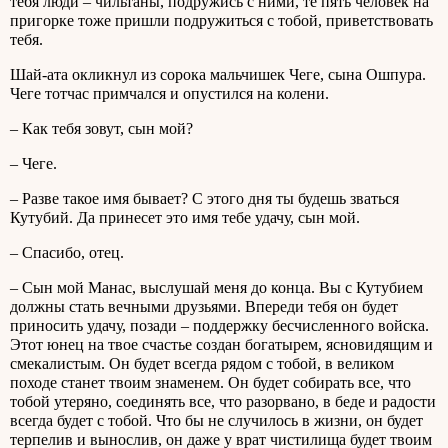
тебя люди – чильтаны, подружись с ними, те пять человек на
пригорке тоже пришли подружиться с тобой, приветствовать
тебя.
Шай-ата окликнул из сорока мальчишек Чеге, сына Ошпура.
Чеге тотчас примчался и опустился на колени.
– Как тебя зовут, сын мой?
– Чеге.
– Разве такое имя бывает? С этого дня ты будешь зваться
Кутубий. Да принесет это имя тебе удачу, сын мой.
– Спасибо, отец.
– Сын мой Манас, выслушай меня до конца. Вы с Кутубием
должны стать вечными друзьями. Впереди тебя он будет
приносить удачу, позади – поддержку бесчисленного войска.
Этот юнец на твое счастье создан богатырем, ясновидящим и
смекалистым. Он будет всегда рядом с тобой, в великом
походе станет твоим знаменем. Он будет собирать все, что
тобой утеряно, соединять все, что разорвано, в беде и радости
всегда будет с тобой. Что бы не случилось в жизни, он будет
терпелив и вынослив, он даже у врат чистилища будет твоим