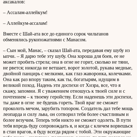
аксакалов:
– Ассалам-аллейкум!
– Аллейкум-ассалам!
Вместе с Шай-ата все до единого сорок чильтанов
обменялись рукопожатиями с Манасом.
– Сын мой, Манас, – сказал Шай-ата, передавая ему шубу из
ыпчи. – Я дарю тебе эту шубу. Она хороша для боев, ее не
может пробить стрела; она в огне не горит, сколько не тяни,
не рвется; никогда не ветшает, ворот золотой, рукава медные,
двойной панцирь с мелкими, как глаз жаворонка, колечками.
Она как раз впору таким, как ты, богатырям, идущим в
великий поход. Надень эти доспехи от Хизра, все, что я
скажу, запомни. Я с уважением отношусь к твоей силе и с
почтением – к твоему геройству. Если наденешь эти доспехи,
ты даже в огне не будешь гореть. Твой враг не сможет
проколоть мечом, зарубить топором. Создатель дал тебе мощь
леопарда и силу льва, он сотворил тебя более счастливым и
более везучим. Теперь тебя никто не сможет одолеть. В пути
тебя впредь буду сопровождать я, и когда с кличем ворвешься
в стан врагов, я буду всегда рядом с тобой. Эти окружающие