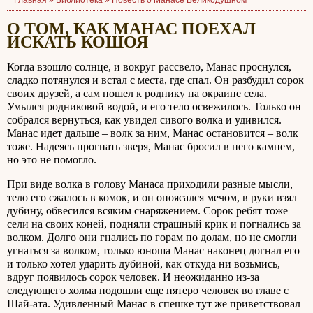
Главная »
Библиотека
»
Повесть о Манасе Великодушном
О ТОМ, КАК МАНАС ПОЕХАЛ
ИСКАТЬ КОШОЯ
Когда взошло солнце, и вокруг рассвело, Манас проснулся,
сладко потянулся и встал с места, где спал. Он разбудил сорок
своих друзей, а сам пошел к роднику на окраине села.
Умылся родниковой водой, и его тело освежилось. Только он
собрался вернуться, как увидел сивого волка и удивился.
Манас идет дальше – волк за ним, Манас остановится – волк
тоже. Надеясь прогнать зверя, Манас бросил в него камнем,
но это не помогло.
При виде волка в голову Манаса приходили разные мысли,
тело его сжалось в комок, и он опоясался мечом, в руки взял
дубину, обвесился всяким снаряжением. Сорок ребят тоже
сели на своих коней, подняли страшный крик и погнались за
волком. Долго они гнались по горам по долам, но не смогли
угнаться за волком, только юноша Манас наконец догнал его
и только хотел ударить дубиной, как откуда ни возьмись,
вдруг появилось сорок человек. И неожиданно из-за
следующего холма подошли еще пятеро человек во главе с
Шай-ата. Удивленный Манас в спешке тут же приветствовал