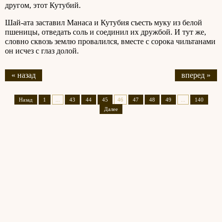
другом, этот Кутубий.
Шай-ата заставил Манаса и Кутубия съесть муку из белой
пшеницы, отведать соль и соединил их дружбой. И тут же,
словно сквозь землю провалился, вместе с сорока чильтанами
он исчез с глаз долой.
« назад
вперед »
Назад
1
...
43
44
45
46
47
48
49
...
140
Далее