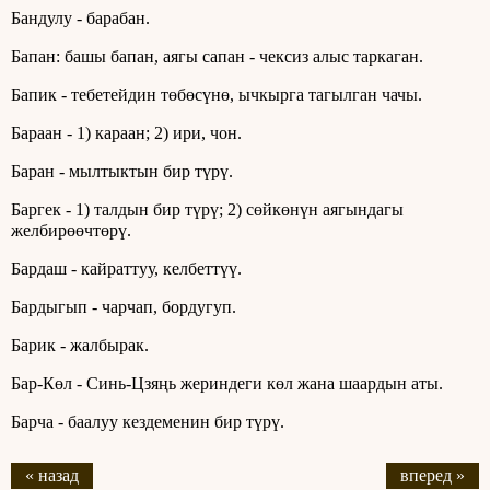
Бандулу - барабан.
Бапан: башы бапан, аягы сапан - чексиз алыс таркаган.
Бапик - тебетейдин төбөсүнө, ычкырга тагылган чачы.
Бараан - 1) караан; 2) ири, чон.
Баран - мылтыктын бир түрү.
Баргек - 1) талдын бир түрү; 2) сөйкөнүн аягындагы
желбирөөчтөрү.
Бардаш - кайраттуу, келбеттүү.
Бардыгып - чарчап, бордугуп.
Барик - жалбырак.
Бар-Көл - Синь-Цзяңь жериндеги көл жана шаардын аты.
Барча - баалуу кездеменин бир түрү.
« назад
вперед »