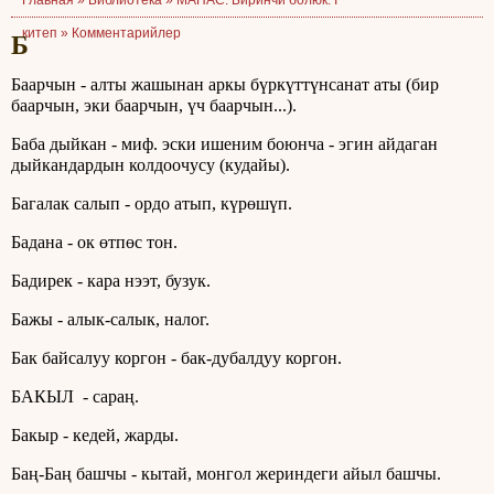
Главная »
Библиотека
»
МАНАС. Биринчи болюк. I
китеп
»
Комментарийлер
Б
Баарчын - алты жашынан аркы бүркүттүнсанат аты (бир
баарчын, эки баарчын, үч баарчын...).
Баба дыйкан - миф. эски ишеним боюнча - эгин айдаган
дыйкандардын колдоочусу (кудайы).
Багалак салып - ордо атып, күрөшүп.
Бадана - ок өтпөс тон.
Бадирек - кара нээт, бузук.
Бажы - алык-салык, налог.
Бак байсалуу коргон - бак-дубалдуу коргон.
БАКЫЛ - сараң.
Бакыр - кедей, жарды.
Баң-Баң башчы - кытай, монгол жериндеги айыл башчы.