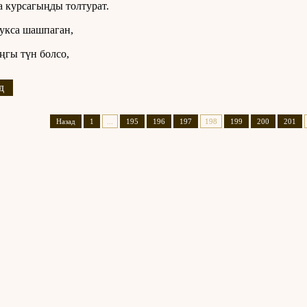
а курсагыңды толтурат.
укса шашпаган,
ңгы түн болсо,
д
Назад
1
...
195
196
197
198
199
200
201