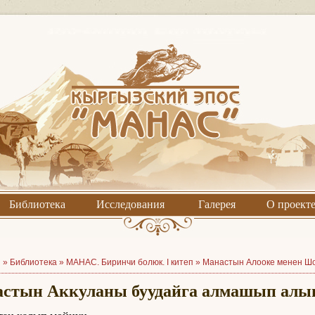
Библиотека
Исследования
Галерея
О проект
я »
Библиотека
»
МАНАС. Биринчи болюк. I китеп
»
Манастын Алооке менен Шо
стын Аккуланы буудайга алмашып ал