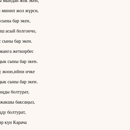
 мындай жок экен,
 минип жол жүрсө,
сыны бар экен,
ш асый болгончо,
 сыны бар экен.
 жанга жеткирбес
ык сыны бар экен.
 жоон,ийни ичке
ык сыны бар экен.
ңды болтурат,
жакшы баксаңыз,
ду болтурат,
р күн Карача