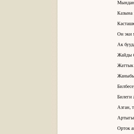
Мындан
Казына 
Касташк
Он эки 
Ак бууд
Жайды 
Жаттык
Жаныбыз
Билбесе
Билеги 
Азган, 
Артыгы
Орток а