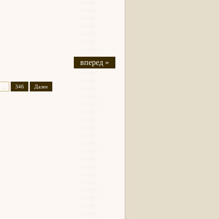
вперед »
...
346
Далее