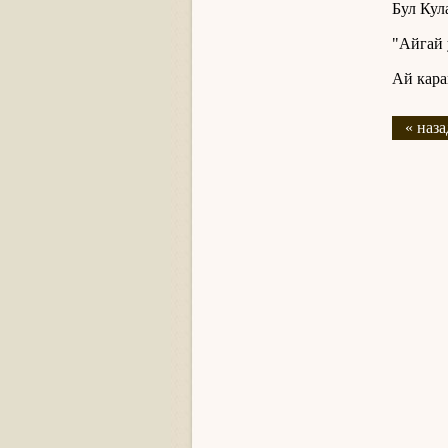
Бул Кул
"Айгай 
Ай кара
« наза