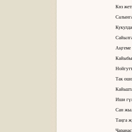
Көз жет
Салынга
Кукулда
Сайылга
Аңгеме 
Кайыбы
Нойгутт
Так ошо
Кайьшта
Иши гү
Сан жы
Таңга ж
Чаранас