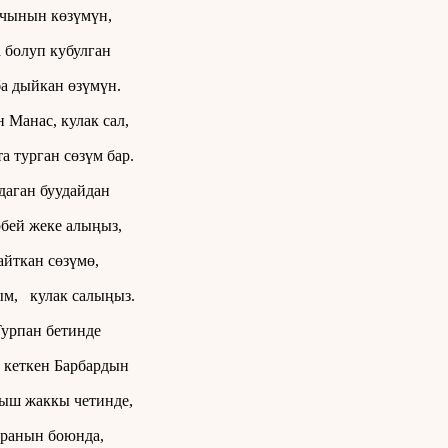
чынын көзүмүн,
болуп кубулган
а дыйкан өзүмүн.
 Манас, кулак сал,
та турган сөзүм бар.
аган буудайдан
бей жеке алыңыз,
айткан сөзүмө,
м, кулак салыңыз.
урпан бетинде
 кеткен Барбардын
ыш жаккы четинде,
ранын боюнда,