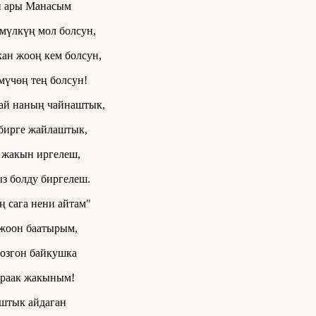
 ары Манасым
мүлкүң мол болсун,
ан жооң кем болсун,
мүчөң тең болсун!
ай наның чайнаштык,
бирге жайлаштык,
 жакын иргелеш,
 болду биргелеш.
ң сага нени айтам"
жоон баатырым,
тозгон байкушка
раак жакыным!
штык айдаган