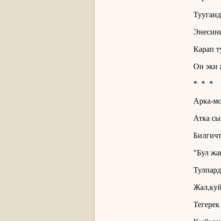
Тууганд
Энесини
Карап т
Он эки 
* * *
Арка-мо
Атка сы
Билгичт
"Бул жа
Тулпард
Жал,куй
Тегерек