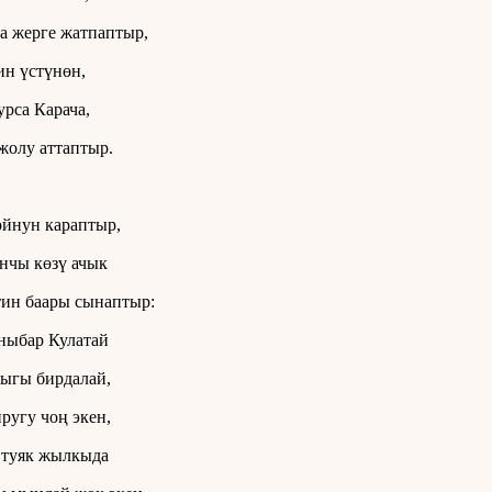
а жерге жатпаптыр,
н үстүнөн,
урса Карача,
жолу аттаптыр.
йнун караптыр,
нчы көзү ачык
ин баары сынаптыр:
ныбар Кулатай
ыгы бирдалай,
ругу чоң экен,
 туяк жылкыда