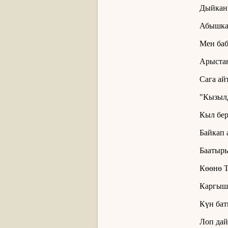
Дыйкан
Абышка 
Мен баб
Арыстан
Сага ай
"Кызылд
Кыл бер
Байкап 
Баатыры
Көөнө Т
Каргыш
Күн бат
Лоп дай