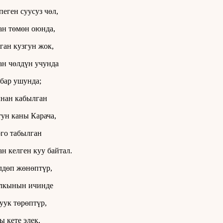
пеген суусуз чөл,
н төмөн оюнда,
ган кузгун жок,
н чөлдүн учунда
бар ушунда;
нан кабылган
ун каны Карача,
го табылган
н келген куу байтал.
лдөп жөнөптүр,
лкынын ичинде
уук төрөптүр,
ы кете элек,