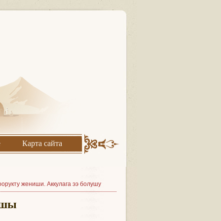
е
Карта сайта
орукту жениши. Аккулага ээ болушу
ышы