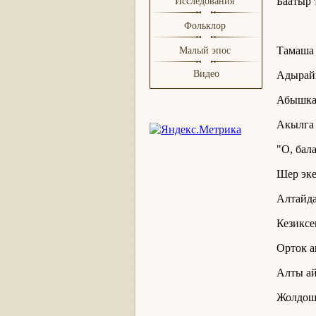
Баатыр 
Исследования
бу
Фольклор
Тамаша 
Малый эпос
Видео
Адырайы
Абышка 
Акылга 
"О, бал
Шер эке
Алтайда
Кезиксе
Орток 
Алты ай
Жолдош