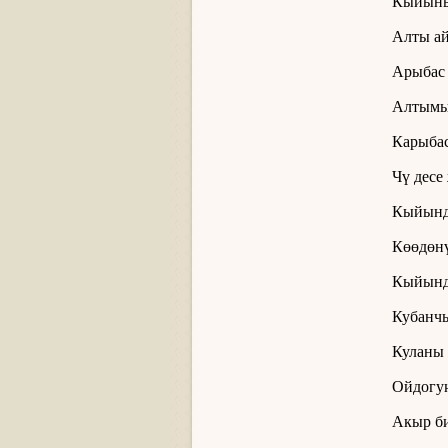
Кыйыны
Алты ай
Арыбас 
Алтымы
Карыбас
Чү десе
Кыйынд
Көөдөнү
Кыйынд
Кубанчы
Куланы 
Ойдогуң
Акыр би