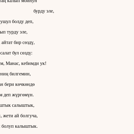
таң калып мойнун
рду эле,
ушул болду деп,
п турду эле,
айтат бир сөздү,
салат бул сөздү:
ам, Манас, кебимди ук!
ниң билгемин,
н бери көчкөндө
м деп жүргөмүн.
аштык салыштык,
, жети ай болгуча,
 болуп калыштык.