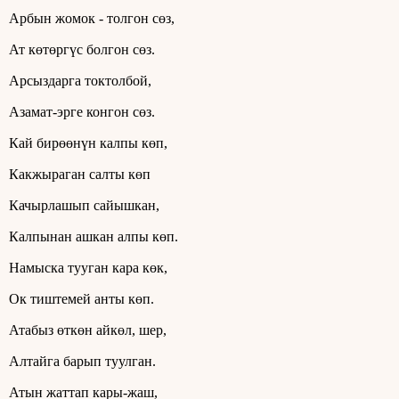
Арбын жомок - толгон сөз,
Ат көтөргүс болгон сөз.
Арсыздарга токтолбой,
Азамат-эрге конгон сөз.
Кай бирөөнүн калпы көп,
Какжыраган салты көп
Качырлашып сайышкан,
Калпынан ашкан алпы көп.
Намыска тууган кара көк,
Ок тиштемей анты көп.
Атабыз өткөн айкөл, шер,
Алтайга барып туулган.
Атын жаттап кары-жаш,