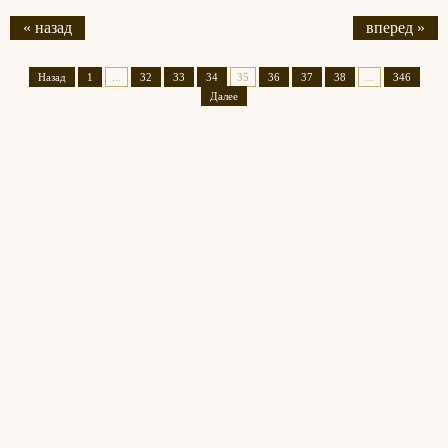
« назад
вперед »
Назад
1
...
32
33
34
35
36
37
38
...
346
Далее