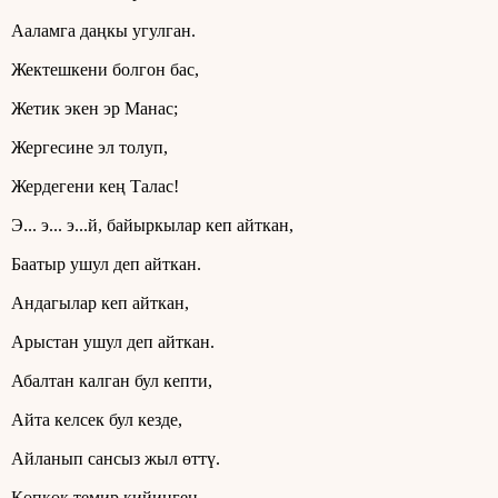
Ааламга даңкы угулган.
Жектешкени болгон бас,
Жетик экен эр Манас;
Жергесине эл толуп,
Жердегени кең Талас!
Э... э... э...й, байыркылар кеп айткан,
Баатыр ушул деп айткан.
Андагылар кеп айткан,
Арыстан ушул деп айткан.
Абалтан калган бул кепти,
Айта келсек бул кезде,
Айланып сансыз жыл өттү.
Көпкөк темир кийинген,