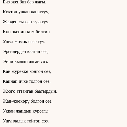
Биз экенбиз бер жагы.
Көктөн учкан канаттуу,
Жерден сызган туяктуу.
Көп экенин ким билсин
Ушул жомок сыяктуу.
Эрендерден калган сөз,
Энчи кылып алган сөз,
Кан жүрөккө конгон сөз,
Кайнап ичке толгон сөз.
Жоого аттанган баатырдын,
Жан-жөөкөрү болгон сөз,
Уккан жандын курсагы.
Ушунчалык тойгон сөз.