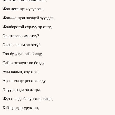
Жоо дегенде жүгүргөн,
Жон-жондон желдей зуулдап,
Жолборстой сүрдүү эр өттү,
Эр өтпөсө ким өттү?
Эчен кылым эл өттү!
Тоо бузулуп сай болду,
Сай козголуп тоо болду.
Аты калып, өзү жок,
Ар канча деңиз жоголду.
Элүү жылда эл жаңы,
Жүз жылда болуп жер жаңы,
Бабаңардан уруктап,