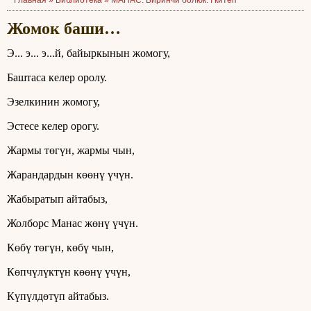
Главная »
Библиотека
»
МАНАС. Биринчи болюк. I китеп
Жомок баши…
Э... э... э...й, байыркынын жомогу,
Баштаса келер оролу.
Эзелкинин жомогу,
Эстесе келер орогу.
Жармы төгүн, жармы чын,
Жарандардын көөнү үчүн.
Жабыратып айтабыз,
Жолборс Манас жөнү үчүн.
Көбү төгүн, көбү чын,
Көпчүлүктүн көөнү үчүн,
Күпүлдөтүп айтабыз.