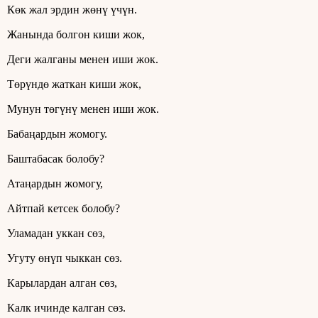
Көк жал эрдин жөнү үчүн.
Жанында болгон киши жок,
Деги жалганы менен иши жок.
Төрүндө жаткан киши жок,
Мунун төгүнү менен иши жок.
Бабаңардын жомогу.
Баштабасак болобу?
Атаңардын жомогу,
Айтпай кетсек болобу?
Уламадан уккан сөз,
Угуту өнүп чыккан сөз.
Карылардан алган сөз,
Калк ичинде калган сөз.