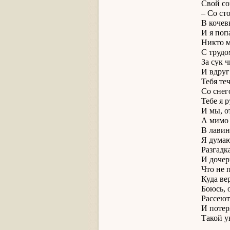
Свой со
– Со ст
В кочев
И я попа
Никто м
С трудо
За сук 
И вдруг
Тебя те
Со снег
Тебе я 
И мы, о
А мимо 
В лавин
Я думаю
Разгадк
И дочер
Что не 
Куда ве
Боюсь, 
Рассеют
И потер
Такой у