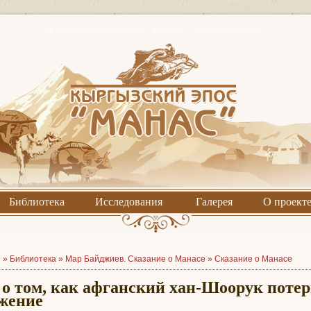
Библиотека
Исследования
Галерея
О проект
я »
Библиотека
»
Мар Байджиев. Сказание о Манасе
»
Сказание о Манасе
 о том, как афганский хан-Шоорук поте
жение