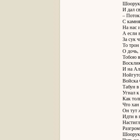
Шоорук
И дал с
– Поток
С камня
На нас 
А если в
За сук 
То трон
О дочь,
Тобою в
Воскли
И на Ал
Нойгуто
Войска 
Табун в
Угнал к
Как тол
Что хан
Он тут 
Идти в 
Настигл
Разгром
Шоорук 