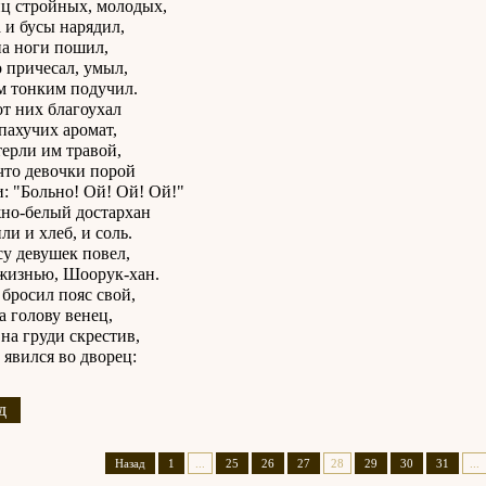
ц стройных, молодых,
 и бусы нарядил,
а ноги пошил,
 причесал, умыл,
 тонким подучил.
от них благоухал
пахучих аромат,
терли им травой,
 что девочки порой
: "Больно! Ой! Ой! Ой!"
но-белый достархан
ли и хлеб, и соль.
у девушек повел,
жизнью, Шоорук-хан.
бросил пояс свой,
а голову венец,
 на груди скрестив,
явился во дворец:
д
Назад
1
...
25
26
27
28
29
30
31
...