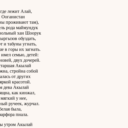
 где лежит Алай,
 Ооганистан
ы проживают там),
ль рода маймундук
вольный хан Шоорук
ыргызов обуздать,
от и табуны угнать,
е в горы их загнать.
имел семью, детей:
новей, двух дочерей.
старшая Акылай
жна, стройна собой
алась от других
яркой красотой.
м дева Акылай
ящна, как кинжал,
 мягкий у нее,
ный ручеек, журчал.
белая была,
фарфора пиала.
ы утром Акылай