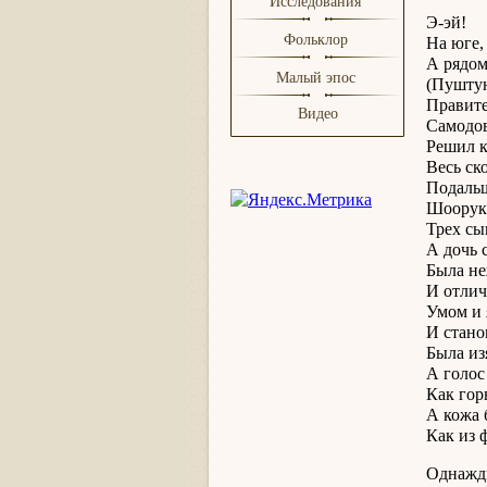
Исследования
Э-эй!
Фольклор
На юге,
А рядом
Малый эпос
(Пуштун
Правите
Видео
Самодо
Решил к
Весь ск
Подальш
Шоорук 
Трех сы
А дочь 
Была не
И отлич
Умом и 
И стано
Была из
А голос
Как гор
А кожа 
Как из 
Однажд