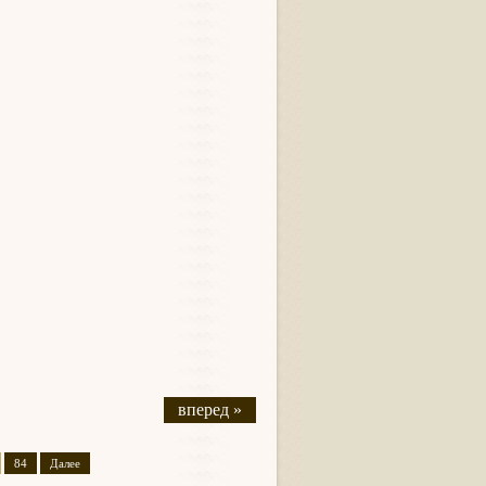
вперед »
84
Далее