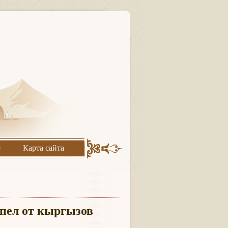
е
Карта сайта
рпел от кыргызов