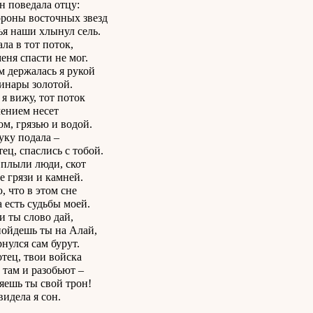
н поведала отцу:
ороны восточных звезд
ья наши хлынул сель.
ла в тот поток,
еня спасти не мог.
м держалась я рукой
чинары золотой.
 я вижу, тот поток
чением несет
ом, грязью и водой.
руку подала –
тец, спаслись с тобой.
плыли люди, скот
е грязи и камней.
, что в этом сне
а есть судьбы моей.
и ты слово дай,
пойдешь ты на Алай,
рнулся сам бурут.
отец, твои войска
 там и разобьют –
яешь ты свой трон!
видела я сон.