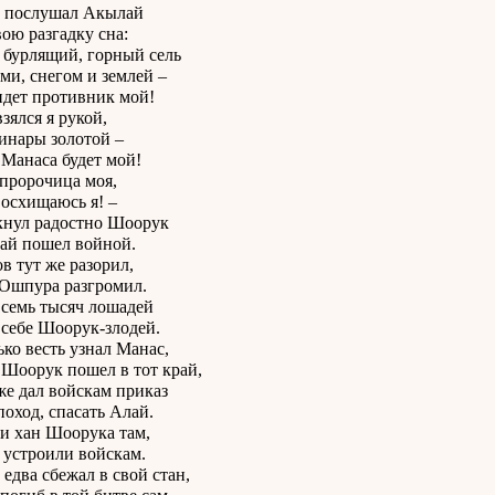
 послушал Акылай
вою разгадку сна:
 бурлящий, горный сель
ми, снегом и землей –
идет противник мой!
зялся я рукой,
чинары золотой –
 Манаса будет мой!
 пророчица моя,
осхищаюсь я! –
кнул радостно Шоорук
ай пошел войной.
в тут же разорил,
Ошпура разгромил.
 семь тысяч лошадей
 себе Шоорук-злодей.
ько весть узнал Манас,
 Шоорук пошел в тот край,
же дал войскам приказ
поход, спасать Алай.
и хан Шоорука там,
 устроили войскам.
едва сбежал в свой стан,