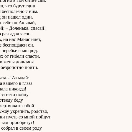
 погиб в той битве сам.
л, что бурут един,
я бесполезно с ним.
 он нашел один.
к себе он Акылай,
ей: – Доченька, спасай!
 разгадал я сон.
, на нас Манас идет,
е беспощаден он,
 перебьет наш род.
ех от гибели спасти,
в жены дочь моя
безропотно пойти.
казала Акылай:
а вашего в глаза
дала никогда!
 за него пойду
отведу беду,
жертвовать собой!
ужбу укрепить, родство,
ки пусть со мной пойдут
 там приобретут!
собрал в своем роду