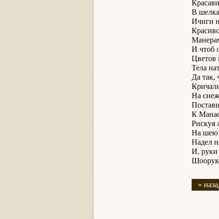
Красави
В шелка
Ичиги н
Красиво
Манерам
И чтоб 
Цветов 
Тела на
Да так,
Кричали
На снеж
Постави
К Манас
Рискуя 
На шею 
Надел н
И, руки
Шоорук 
« наза