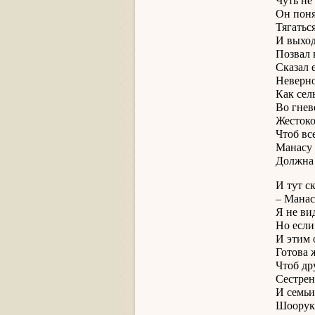
Чуть не
Он поня
Тягатьс
И выход
Позвал 
Сказал 
Неверно
Как сель
Во гнев
Жестоко
Чтоб вс
Манасу 
Должна 
И тут с
– Манас
Я не ви
Но если
И этим 
Готова 
Чтоб др
Сестрен
И семьи
Шоорук 