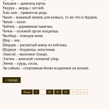
Тюндюк – дымоход юрты.
Укурук – жердь с петлей.
Хан, кан – правитель рода.
Чанач – кожаный мешок для кумыса, то же что и бурдюк.
Чапан – халат.
Чойчек – деревянная чашечка.
Чочок – половой орган младенца.
Чылбыр – поводок коня.
Шер – лев.
Ширдак – расшитый ковер из войлока.
Шуркуя – блудница, непутевая.
Эжигей – молочное блюдо.
Элечек – женский головной убор.
Эмчек – грудь, сосок.
Эр-сайыш – спортивная битва всадников на копьях.
« назад
Назад
1
...
81
82
83
84
Далее