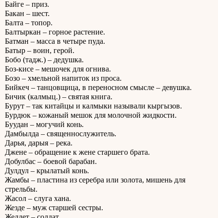
Байге – приз.
Бакан – шест.
Балта – топор.
Балтыркан – горное растение.
Батман – масса в четыре пуда.
Батыр – воин, герой.
Бобо (тадж.) – дедушка.
Боз-кисе – мешочек для огнива.
Бозо – хмельной напиток из проса.
Бийкеч – танцовщица, в переносном смысле – девушка.
Бичик (калмыц.) – святая книга.
Бурут – так китайцы и калмыки называли кыргызов.
Бурдюк – кожаный мешок для молочной жидкости.
Буудан – могучий конь.
Дамбылда – священнослужитель.
Дарья, дарыя – река.
Джене – обращение к жене старшего брата.
Добулбас – боевой барабан.
Дулдул – крылатый конь.
Жамбы – пластина из серебра или золота, мишень для
стрельбы.
Жасол – слуга хана.
Жезде – муж старшей сестры.
Желдет – солдат.