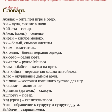
Главная »
Библиотека
»
Мар Байджиев. Сказание о Манасе
»
Сказание
о Манасе
Cловарь
Абалак – бита при игре в ордо.
Ай – луна, сияние в ночи.
Айбалта – секира.
Аймак (монг.) – селенье.
Айран – кислое молоко.
Ак – белый, символ чистоты.
Аким – властитель.
Ак-олпок –боевая верхняя одежда.
Ак-орго – белая юрта.
Ак-келте – ружье Манаса.
Аламан-байге – скачки на приз.
Ала-кийиз – нерасшитая кошма из войлока.
Алас – окуривание дымом арчи.
Альчики – косточки коленного сустава для игр.
Ала-алас – заклинание.
Аргымак (аргамак) – скакун.
Ашпозчу – повар.
Аэд (греч.) – сказитель эпоса.
Аяш – обращение к супругу и супруге друга.
Байбиче – старшая жена.