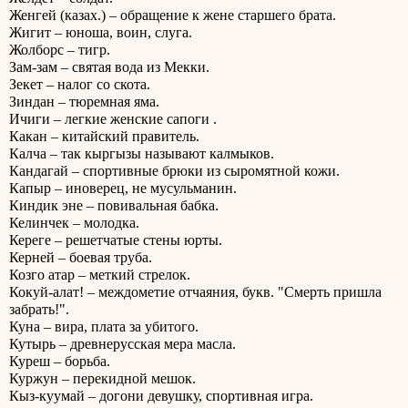
Женгей (казах.) – обращение к жене старшего брата.
Жигит – юноша, воин, слуга.
Жолборс – тигр.
Зам-зам – святая вода из Мекки.
Зекет – налог со скота.
Зиндан – тюремная яма.
Ичиги – легкие женские сапоги .
Какан – китайский правитель.
Калча – так кыргызы называют калмыков.
Кандагай – спортивные брюки из сыромятной кожи.
Капыр – иноверец, не мусульманин.
Киндик эне – повивальная бабка.
Келинчек – молодка.
Кереге – решетчатые стены юрты.
Керней – боевая труба.
Козго атар – меткий стрелок.
Кокуй-алат! – междометие отчаяния, букв. "Смерть пришла
забрать!".
Куна – вира, плата за убитого.
Кутырь – древнерусская мера масла.
Куреш – борьба.
Куржун – перекидной мешок.
Кыз-куумай – догони девушку, спортивная игра.