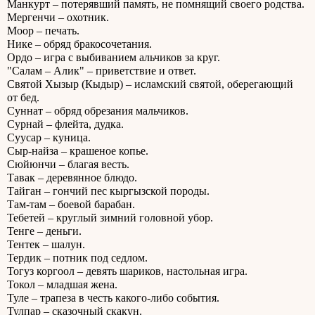
Манкурт – потерявший память, не помнящий своего родства.
Мергенчи – охотник.
Моор – печать.
Нике – обряд бракосочетания.
Ордо – игра с выбиванием альчиков за круг.
"Салам – Алик" – приветствие и ответ.
Святой Хызыр (Кыдыр) – исламский святой, оберегающий
от бед.
Суннат – обряд обрезания мальчиков.
Сурнай – флейта, дудка.
Суусар – куница.
Сыр-найза – крашеное копье.
Сюйюнчи – благая весть.
Тавак – деревянное блюдо.
Тайган – гончий пес кыргызской породы.
Там-там – боевой барабан.
Тебетей – круглый зимний головной убор.
Тенге – деньги.
Тентек – шалун.
Тердик – потник под седлом.
Тогуз коргоол – девять шариков, настольная игра.
Токол – младшая жена.
Туле – трапеза в честь какого-либо события.
Тулпар – сказочный скакун.