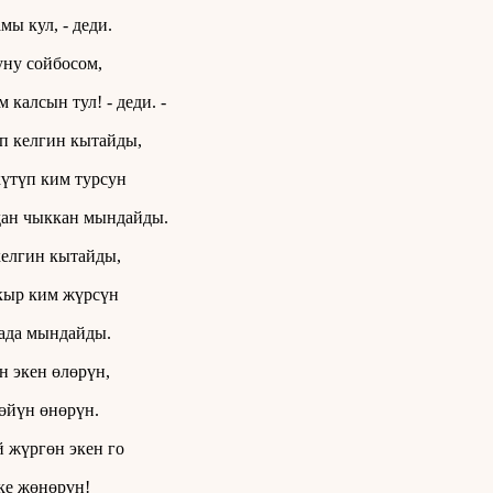
мы кул, - деди.
ну сойбосом,
 калсын тул! - деди. -
п келгин кытайды,
үтүп ким турсун
ан чыккан мындайды.
елгин кытайды,
кыр ким жүрсүн
ада мындайды.
н экен өлөрүн,
өйүн өнөрүн.
 жүргөн экен го
ке жөнөрүн!