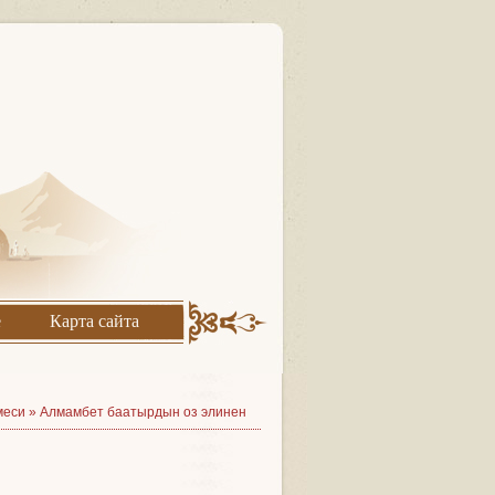
е
Карта сайта
меси
»
Алмамбет баатырдын оз элинен