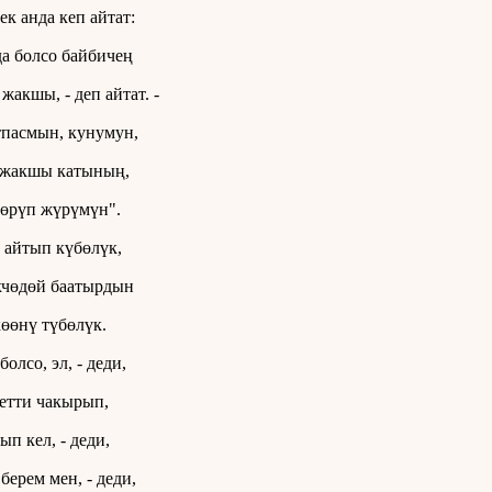
ек анда кеп айтат:
да болсо байбичең
жакшы, - деп айтат. -
пасмын, кунумун,
 жакшы катының,
өрүп жүрүмүн".
айтып күбөлүк,
кчөдөй баатырдын
өөнү түбөлүк.
олсо, эл, - деди,
етти чакырып,
ып кел, - деди,
берем мен, - деди,