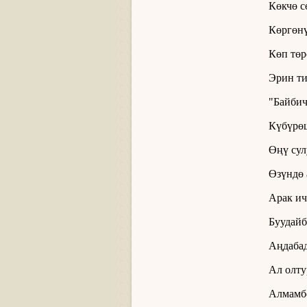
Көкчө с
Көргөнү
Көп төр
Эрин ти
"Байбич
Күбүрөш
Өңү сул
Өзүндө 
Арак ич
Буудайб
Аңдабад
Ал олту
Алмамбе