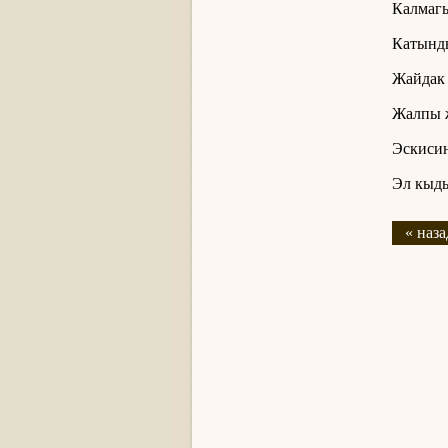
Калмагы
Катынды
Жайдак 
Жалпы ж
Эскисин
Эл кыд
« наза