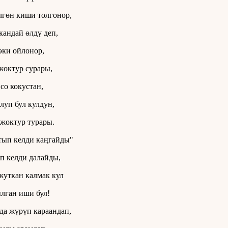
лгөн киши толгонор,
кандай өлдү деп,
эки ойлонор,
жоктур сурары,
со кокустан,
луп бул кулдун,
жоктур турары.
ып келди каңгайды"
п келди далайды,
уткан калмак кул
лган иши бул!
а жүрүп караандап,