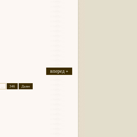
вперед »
...
346
Далее