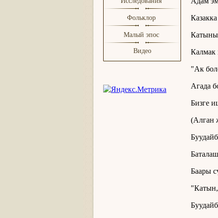
Адам эм
Исследования
Казакка
Фольклор
Катыны
Малый эпос
Видео
Калмак 
"Ак бол
Агада б
Бизге и
(Алган 
Буудайб
Баталаш
Баары с
"Катын,
Буудайб