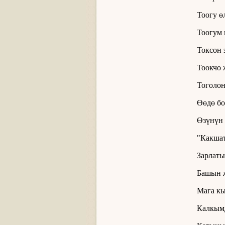
Тоогу ө
Тоогум 
Токсон 
Тоокчо 
Тоголон
Өөдө бо
Өзүнүн 
"Какшат
Зарлаты
Башын ж
Мага кы
Калкымд