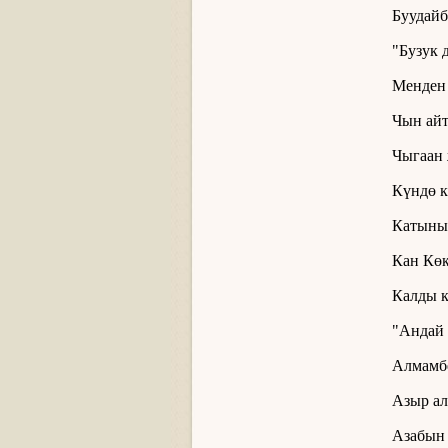
Буудайб
"Бузук 
Менден 
Чын айт
Чыгаан
Күндө к
Катыны 
Кан Кө
Калды к
"Андай б
Алмамб
Азыр ал
Азабын 