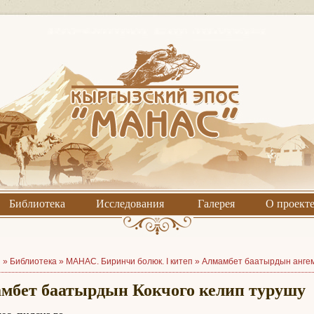
Библиотека
Исследования
Галерея
О проект
я »
Библиотека
»
МАНАС. Биринчи болюк. I китеп
»
Алмамбет баатырдын анге
мбет баатырдын Кокчого келип турушу