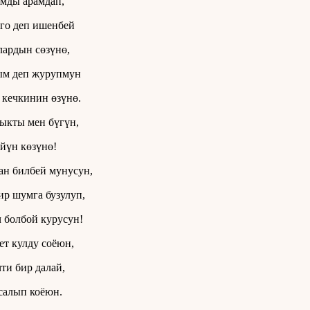
мды арамдап,
го деп ишенбей
ардын сөзүнө,
м деп журупмун
 кечкинин өзүнө.
ыкты мен бүгүн,
йүн көзүнө!
н билбей мунусун,
ир шумга бузулуп,
 болбой курусун!
т кулду соёюн,
ти бир далай,
салып коёюн.