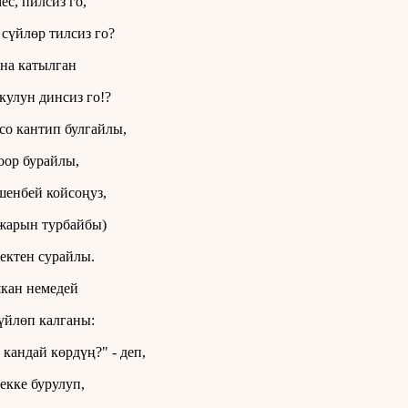
ес, пилсиз го,
 сүйлөр тилсиз го?
на катылган
кулун динсиз го!?
со кантип булгайлы,
оор бурайлы,
шенбей койсоңуз,
жарын турбайбы)
ектен сурайлы.
кан немедей
үйлөп калганы:
 кандай көрдүң?" - деп,
екке бурулуп,