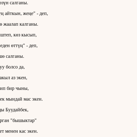
өзүн салганы.
ң айткын, жеңе" - деп,
ө жаалап калганы.
штеп, көз кысып,
еден өттүң" - деп,
ө салганы.
уу болсо да,
акыл аз экен,
ип бир чыны,
ек мындай мас экен.
ы Буудайбек,
рган "бышыктар"
т менен кас экен.