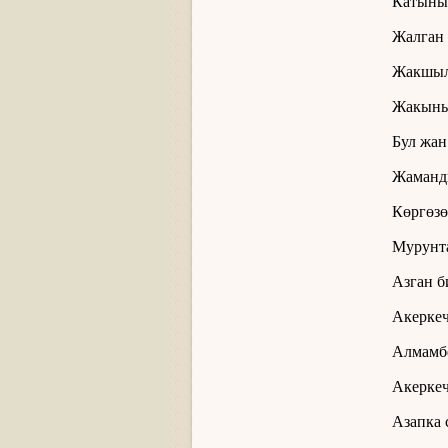
Катыны
Жалган 
Жакшыл
Жакыны
Бул жан
Жаманд
Көргөзө
Мурунта
Азган б
Акеркеч
Алмамбе
Акеркеч
Азапка 