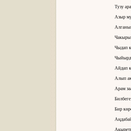
Тузу ара
Азыр му
Алганым
Чакыры
Чыдап к
Чыйырд
Айдап к
Алып а
Арам за
Билбеге
Бир көр
Аңдабай
Акырет