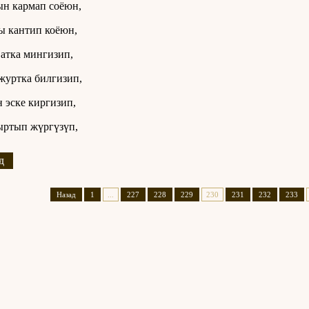
н кармап соёюн,
 кантип коёюн,
атка мингизип,
уртка билгизип,
 эске киргизип,
ыртып жүргүзүп,
д
Назад
1
...
227
228
229
230
231
232
233