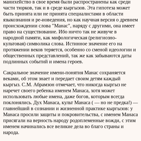
манихейство в свое время были распространены как среди
части тюрков, так и в среде кыргызов. Эта гипотеза может
быть принята или не принята специалистами в области
языкознания и ре-иоведения, но как научная версия о древнем
происхождении слова "Манас", наряду с другими, она имеет
право на существование. Ибо ничто так не живуче в
народной памяти, как мифологическая (религиозно-
культовая) символика слова. Истинное значение его на
протяжении веков теряется, особенно со сменой идеологии и
общественных представлений, так же как забываются даты
подлинных событий и имена героев.
Сакральное значение имени-понятия Манас сохраняется
веками, об этом знает и передает своим детям каждый
кыргыз. С.М. Абрамзон отмечает, что никогда кыргыз не
наречет своего ребенка именем Манаса, хотя может
использовать любые имена, даже богов, которым всегда
поклонялись. Дух Манаса, культ Манаса ( — но не предка!) —
главнейший в сознании и жизненной практике кыргызов: у
Манаса просили защиты и покровительства, с именем Манаса
присягали на верность народу родоплеменные вожди, с этим
именем начинались все великие дела во благо страны и
народа.