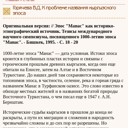
Главная »
Статьи
Горячева В.Д. К проблеме названия кыргызского
эпоса
Оригинальная версия: // Эпос "Манас" как историко-
этнографический источник. Тезисы международного
научного симпозиума, посвященного 1000-летию эпоса
"Манас". - Бишкек, 1995. - С. 18 - 20
1000-летие эпоса "Манас" — дата условная. Истоки эпоса
кроются в глубинных пластах истории и связаны с
героическим прошлым древних кыргызов, когда они еще
обитали на Енисее, затем на Алтае и в Восточном
Туркестане. До наших дней там сохраняются некоторые из
топонимов эпоса, в частности, селение, река и горная гряда с
названием Манас в Турфанском оазисе. Это слово известно в
обиходе местных жителей и в названиях богатой природы
Восточного Туркестана, о чем писал еще в 1947 г. А.Н.
Бернштам.
Исторические судьбы кыргызов в прошлом до конца не
раскрыты, а пути их миграции и сложения в народность
чрезвычайно сложны и до сих пор не разрешены. Но