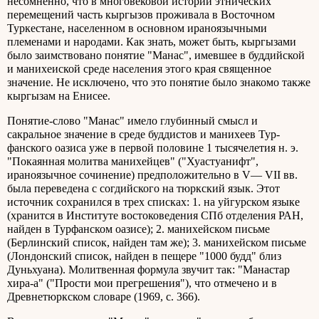
несомненно, что в многовековой истории этнических
перемещений часть кыргызов проживала в Восточном
Туркестане, населенном в основном ираноязычными
племенами и народами. Как знать, может быть, кыргызами
было заимствовано понятие "Манас", имевшее в буддийской
и манихеиской среде населения этого края священное
значение. Не исключено, что это понятие было знакомо также
кыргызам на Енисее.
Понятие-слово "Манас" имело глубинный смысл и
сакральное значение в среде буддистов и манихеев Тур-
фанского оазиса уже в первой половине 1 тысячелетия н. э.
"Покаянная молитва манихейцев" ("Хуастуанифт",
ираноязычное сочинение) предположительно в V— VII вв.
была переведена с согдийского на тюркский язык. Этот
источник сохранился в трех списках: 1. на уйгурском языке
(хранится в Институте востоковедения СПб отделения РАН,
найден в Турфанском оазисе); 2. манихейском письме
(Берлинский список, найден там же); 3. манихейском письме
(Лондонский список, найден в пещере "1000 будд" близ
Дуньхуана). Молитвенная формула звучит так: "Манастар
хира-а" ("Прости мои прегрешения"), что отмечено и в
Древнетюркском словаре (1969, с. 366).