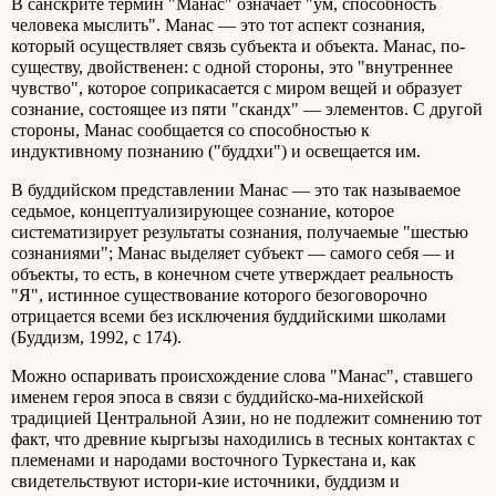
В санскрите термин "Манас" означает "ум, способность
человека мыслить". Манас — это тот аспект сознания,
который осуществляет связь субъекта и объекта. Манас, по-
существу, двойственен: с одной стороны, это "внутреннее
чувство", которое соприкасается с миром вещей и образует
сознание, состоящее из пяти "скандх" — элементов. С другой
стороны, Манас сообщается со способностью к
индуктивному познанию ("буддхи") и освещается им.
В буддийском представлении Манас — это так называемое
седьмое, концептуализирующее сознание, которое
систематизирует результаты сознания, получаемые "шестью
сознаниями"; Манас выделяет субъект — самого себя — и
объекты, то есть, в конечном счете утверждает реальность
"Я", истинное существование которого безоговорочно
отрицается всеми без исключения буддийскими школами
(Буддизм, 1992, с 174).
Можно оспаривать происхождение слова "Манас", ставшего
именем героя эпоса в связи с буддийско-ма-нихейской
традицией Центральной Азии, но не подлежит сомнению тот
факт, что древние кыргызы находились в тесных контактах с
племенами и народами восточного Туркестана и, как
свидетельствуют истори-кие источники, буддизм и