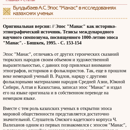
Главная »
Статьи
Булдыбаев А.С. Эпос "Манас" в исследованиях
казахских ученых
Оригинальная версия: // Эпос "Манас" как историко-
этнографический источник. Тезисы международного
научного симпозиума, посвященного 1000-летию эпоса
"Манас". - Бишкек, 1995. - С. 153-154
Эпос "Манас", отличаясь от других героических сказаний
тюркских народов своим объемом и художественной
выразительностью, с давних пор привлекал внимание
этнографов, историков и фольклористов. Так, еще в прошлом
веке немецкий ученый В. Радлов, наряду с другими
фольклорными материалами народов Средней Азии, Южной
Сибири, Алтая и Казахстана, записал эпос "Манас" и издал
его на языке оригинала и в собственном переводе на
немецком языке.
Вместе с тем роль казахских ученых в открытии эпоса
мировой общественности представляется достаточно
значительной. Слушатель Омского кадетского корпуса Ч.
Валиханов одним из первых познакомился с эпосом "Манас",