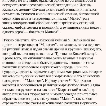
и потому не случайно оказался одним из организаторов и
осуществителей географической экспедиции в Иссык-
Кульскую долину. Слушая скази-телей-манасчи и пытаясь
осмыслить феномен живой эпической стихии, бытовавшей
среди кыргызов в те времена, он писал: "Манас" есть
энциклопедический сборник всех кыргызских сказаний,
сказок, мифов, легенд и преданий, сгруппированных вокруг
одного героя — богатыря Манаса".
Нужно отметить, что казахский ученый Ч. Валиханов не
просто интересовался "Манасом", но записал, затем перевел
на русский язык и издал самый яркий и крупный эпизод его,
который вышел под названием "Тризна по Кокетей-хану".
Кроме того, им опубликованы очень важные в научном
отношении сведения о быте, традициях, экономическом
развитии и этногенезе кыргызского народа. Они, по
существу, явились первыми научными материалами, которые
знакомили русских читателей с кыргызами и его эпическим
наследием — "Манасом". Наряду с этим Ч. Валиханов
касается и особенностей развития кыргызского языка. Одна
из глав его рукописи называется "Кыргызский язык", где
автор призывает тюркологов и монголоведов пристальнее
обратить свои взоры к языку эпоса "Манас", так как он
отражает многие факты лексического развития тюркского