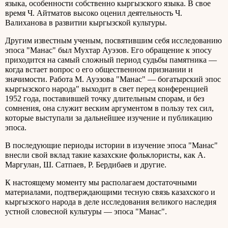
языка, особенности собственно кыргызского языка. В свое
время Ч. Айтматов высоко оценил деятельность Ч.
Валиханова в развитии кыргызской культуры.
Другим известным ученым, посвятившим себя исследованию
эпоса "Манас" был Мухтар Ауэзов. Его обращение к эпосу
приходится на самый сложный период судьбы памятника —
когда встает вопрос о его общественном признании и
значимости. Работа М. Ауэзова "Манас" — богатырский эпос
кыргызского народа" выходит в свет перед конференцией
1952 года, поставившей точку длительным спорам, и без
сомнения, она служит веским аргументом в пользу тех сил,
которые выступали за дальнейшее изучение и публикацию
эпоса.
В последующие периоды истории в изучение эпоса "Манас"
внесли свой вклад такие казахские фольклористы, как А.
Маргулан, Ш. Сатпаев, Р. Бердибаев и другие.
К настоящему моменту мы располагаем достаточными
материалами, подтверждающими тесную связь казахского и
кыргызского народа в деле исследования великого наследия
устной словесной культуры — эпоса "Манас".