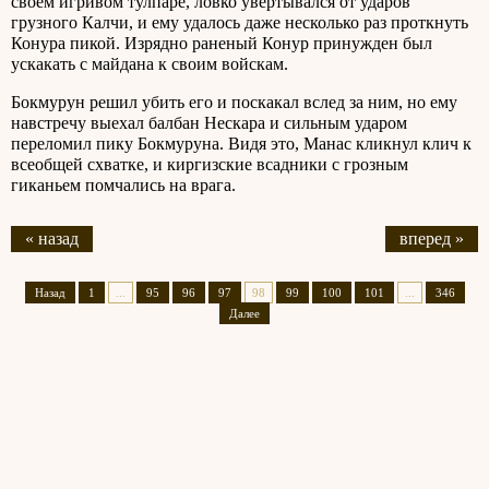
своем игривом тулпаре, ловко увертывался от ударов
грузного Калчи, и ему удалось даже несколько раз проткнуть
Конура пикой. Изрядно раненый Конур принужден был
ускакать с майдана к своим войскам.
Бокмурун решил убить его и поскакал вслед за ним, но ему
навстречу выехал балбан Нескара и сильным ударом
переломил пику Бокмуруна. Видя это, Манас кликнул клич к
всеобщей схватке, и киргизские всадники с грозным
гиканьем помчались на врага.
« назад
вперед »
Назад
1
...
95
96
97
98
99
100
101
...
346
Далее