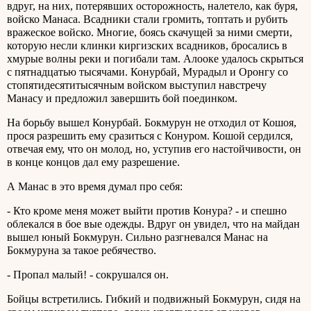
вдруг, на них, потерявших осторожность, налетело, как буря,
войско Манаса. Всадники стали громить, топтать и рубить
вражеское войско. Многие, боясь скачущей за ними смерти,
которую несли клинки киргизских всадников, бросались в
хмурые волны реки и погибали там. Алооке удалось скрыться
с пятнадцатью тысячами. Конурбай, Мурадыл и Оронгу со
стопятидесятитысячным войском выступил навстречу
Манасу и предложил завершить бой поединком.
На борьбу вышел Конурбай. Бокмурун не отходил от Кошоя,
прося разрешить ему сразиться с Конуром. Кошой сердился,
отвечая ему, что он молод, но, уступив его настойчивости, он
в конце концов дал ему разрешение.
А Манас в это время думал про себя:
- Кто кроме меня может выйти против Конура? - и спешно
облекался в бое вые одежды. Вдруг он увидел, что на майдан
вышел юный Бокмурун. Сильно разгневался Манас на
Бокмуруна за такое ребячество.
- Пропал малый! - сокрушался он.
Бойцы встретились. Гибкий и подвижный Бокмурун, сидя на