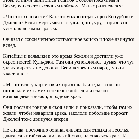
Бокмурун со стотысячным войском. Манас разгневался:
- Что это за новости? Как это можно отдать приз Конурбаю и
Джолою? Если смерть моя наступила, то умру, а призов не
уступлю дерзким врагам.
Он взял с собой четырехсоттысячное войско и тоже двинулся
вслед.
Китайцы и калмыки в это время бежали и достигли уже
окрестностей Куль-джи. Там они успокоились, думая, что тут
уж их киргизы не догонят. Беем встречным народам они
хвастались:
- Мы отняли у киргизов их призы на байге, мы сильно
потрепали их самих и теперь с добычей и славой
возвращаемся домой, в родные края.
Они послали гонцов в свои аилы и приказали, чтобы там их
ждали, чтобы наварили арака, закололи побольше поросят.
Джолой тоже двинулся вперед.
Не спеша, постоянно останавливаясь для отдыха и веселья,
двигался китайско-калмыкский стан, не опасаясь врага. И