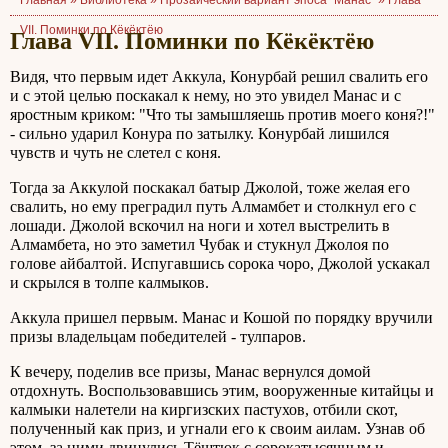
Главная »
Библиотека
»
Прозаический вариант эпоса "Манас"
»
Глава
VII. Поминки по Кёкёктёю
Глава VII. Поминки по Кёкёктёю
Видя, что первым идет Аккула, Конурбай решил свалить его
и с этой целью поскакал к нему, но это увидел Манас и с
яростным криком: "Что ты замышляешь против моего коня?!"
- сильно ударил Конура по затылку. Конурбай лишился
чувств и чуть не слетел с коня.
Тогда за Аккулой поскакал батыр Джолой, тоже желая его
свалить, но ему преградил путь Алмамбет и столкнул его с
лошади. Джолой вскочил на ноги и хотел выстрелить в
Алмамбета, но это заметил Чубак и стукнул Джолоя по
голове айбалтой. Испугавшись сорока чоро, Джолой ускакал
и скрылся в толпе калмыков.
Аккула пришел первым. Манас и Кошой по порядку вручили
призы владельцам победителей - тулпаров.
К вечеру, поделив все призы, Манас вернулся домой
отдохнуть. Воспользовавшись этим, вооруженные китайцы и
калмыки налетели на киргизских пастухов, отбили скот,
полученный как приз, и угнали его к своим аилам. Узнав об
этом, за ними двинулись Тёштюк с сорокатысячным и