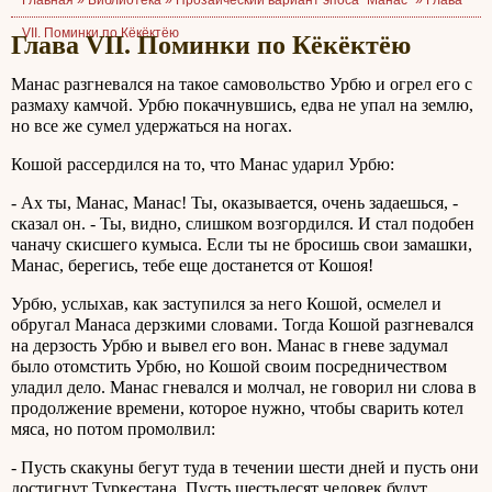
Главная »
Библиотека
»
Прозаический вариант эпоса "Манас"
»
Глава
VII. Поминки по Кёкёктёю
Глава VII. Поминки по Кёкёктёю
Манас разгневался на такое самовольство Урбю и огрел его с
размаху камчой. Урбю покачнувшись, едва не упал на землю,
но все же сумел удержаться на ногах.
Кошой рассердился на то, что Манас ударил Урбю:
- Ах ты, Манас, Манас! Ты, оказывается, очень задаешься, -
сказал он. - Ты, видно, слишком возгордился. И стал подобен
чаначу скисшего кумыса. Если ты не бросишь свои замашки,
Манас, берегись, тебе еще достанется от Кошоя!
Урбю, услыхав, как заступился за него Кошой, осмелел и
обругал Манаса дерзкими словами. Тогда Кошой разгневался
на дерзость Урбю и вывел его вон. Манас в гневе задумал
было отомстить Урбю, но Кошой своим посредничеством
уладил дело. Манас гневался и молчал, не говорил ни слова в
продолжение времени, которое нужно, чтобы сварить котел
мяса, но потом промолвил:
- Пусть скакуны бегут туда в течении шести дней и пусть они
достигнут Туркестана. Пусть шестьдесят человек будут