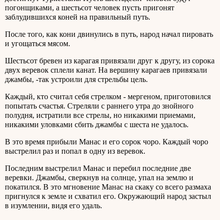
погонщиками, а шестьсот человек пусть пригонят
заблудившихся коней на правильный путь.
После того, как кони двинулись в путь, народ начал пировать
и угощаться мясом.
Шестьсот бревен из карагая привязали друг к другу, из сорока
двух веревок сплели канат. На вершину карагаев привязали
джамбы, -так устроили для стрельбы цель.
Каждый, кто считал себя стрелком - мергеном, приготовился
попытать счастья. Стреляли с раннего утра до знойного
полудня, истратили все стрелы, но никакими приемами,
никакими уловками сбить джамбы с шеста не удалось.
В это время прибыли Манас и его сорок чоро. Каждый чоро
выстрелил раз и попал в одну из веревок.
Последним выстрелил Манас и перебил последние две
веревки. Джамбы, сверкнув на солнце, упал на землю и
покатился. В это мгновение Манас на скаку со всего размаха
пригнулся к земле и схватил его. Окружающий народ застыл
в изумлении, видя его удаль.