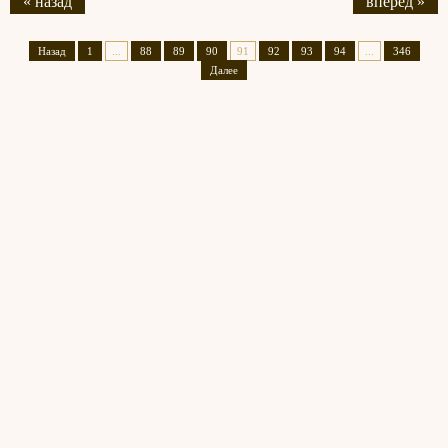
« назад
вперед »
Назад
1
...
88
89
90
91
92
93
94
...
346
Далее