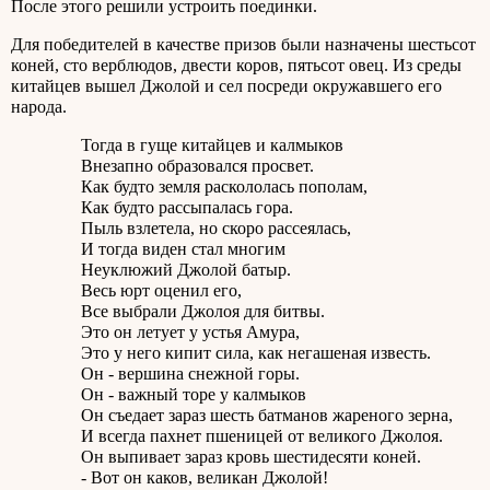
После этого решили устроить поединки.
Для победителей в качестве призов были назначены шестьсот
коней, сто верблюдов, двести коров, пятьсот овец. Из среды
китайцев вышел Джолой и сел посреди окружавшего его
народа.
Тогда в гуще китайцев и калмыков
Внезапно образовался просвет.
Как будто земля раскололась пополам,
Как будто рассыпалась гора.
Пыль взлетела, но скоро рассеялась,
И тогда виден стал многим
Неуклюжий Джолой батыр.
Весь юрт оценил его,
Все выбрали Джолоя для битвы.
Это он летует у устья Амура,
Это у него кипит сила, как негашеная известь.
Он - вершина снежной горы.
Он - важный торе у калмыков
Он съедает зараз шесть батманов жареного зерна,
И всегда пахнет пшеницей от великого Джолоя.
Он выпивает зараз кровь шестидесяти коней.
- Вот он каков, великан Джолой!