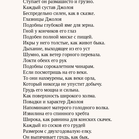
Ступает он размашисто и грузно.
Каждый сустав Джолоя
Беспредельно силен, как в сказке.
Глазницы Джолоя
Подобны глубокой яме для зерна.
Гной у кончиков его глаз
Подобен полной миске с пищей.
Икры у него толстые, как живот быка.
Дыхание, выходящее из его уст
Шумно, как ветер горного перевала.
Локти обеих его рук
Подобны сорокалетним чинарам.
Если посмотришь на его веки.
То они нахмурены, как веки орла,
Который никогда не упустит добычу.
Грудь его мощна и сильна.
Как поверхность широкого холма.
Повадки и характер Джолоя
Напоминают матерого голодного волка.
Извилина его спинного хребта
Широка, как равнина для конских скачек.
Каждый из сосков его грудей
Размером с двухгодовалую елку.
Он выпячивает грудь, как бык,