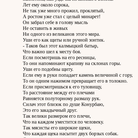
Лет ему около сорока,
Не так уже много прожил, проклятый,
А ростом уже стал с целый минарет!
Он забрал себе в голову мысль
Не оставить в живых
Ни одного из великанов этого мира.
Уши его как щиты или ручной зонтик.
- Таков был этот калмыцкий батыр,
Что важно шел к месту боя.
Если посмотришь на его ресницы,
То они напоминают крапиву на склонах горы.
Уши его подобны щиту.
Если ему в руки попадает камень величиной с гору,
То он одним нажимом превращает его в толокно.
Если присмотришься к его туловищу,
То расстояние между его плечами
Равняется полуторному размаху рук.
Силач этот близок по душе Конурбаю,
Это его закадычный друг.
Так велики размером его плечи,
Что на каждом уместится по человеку.
Так мясисты его широкие щеки,
Что каждая щека насытит двух борзых собак.