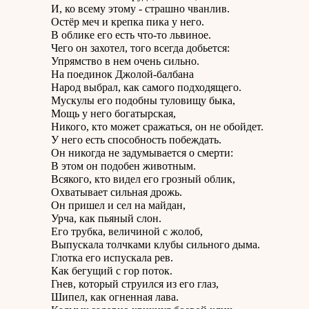
И, ко всему этому - страшно чванлив.
Остёр меч и крепка пика у него.
В облике его есть что-то львиное.
Чего он захотел, того всегда добьется:
Упрямство в нем очень сильно.
На поединок Джолой-балбана
Народ выбрал, как самого подходящего.
Мускулы его подобны туловищу быка,
Мощь у него богатырская,
Никого, кто может сражаться, он не обойдет.
У него есть способность побеждать.
Он никогда не задумывается о смерти:
В этом он подобен животным.
Всякого, кто видел его грозный облик,
Охватывает сильная дрожь.
Он пришел и сел на майдан,
Урча, как пьяный слон.
Его трубка, величиной с жолоб,
Выпускала толчками клубы сильного дыма.
Глотка его испускала рев.
Как бегущий с гор поток.
Гнев, который струился из его глаз,
Шипел, как огненная лава.