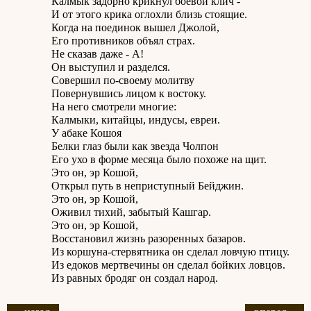
Калмык задорно крикнул боевой клич -
И от этого крика оглохли близь стоящие.
Когда на поединок вышел Джолой,
Его противников объял страх.
Не сказав даже - А!
Он выступил и разделся.
Совершил по-своему молитву
Повернувшись лицом к востоку.
На него смотрели многие:
Калмыки, китайцы, индусы, евреи.
У абаке Кошоя
Белки глаз были как звезда Чолпон
Его ухо в форме месяца было похоже на щит.
Это он, эр Кошой,
Открыл путь в неприступный Бейджин.
Это он, эр Кошой,
Оживил тихий, забытый Кашгар.
Это он, эр Кошой,
Восстановил жизнь разоренных базаров.
Из коршуна-стервятника он сделал ловчую птицу.
Из едоков мертвечины он сделал бойких ловцов.
Из равных бродяг он создал народ.