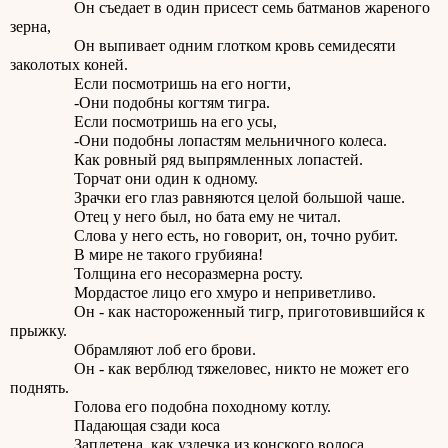
Он съедает в один присест семь батманов жареного
зерна,
Он выпивает одним глотком кровь семидесяти
заколотых коней.
Если посмотришь на его ногти,
-Они подобны когтям тигра.
Если посмотришь на его усы,
-Они подобны лопастям мельничного колеса.
Как ровный ряд выпрямленных лопастей.
Торчат они один к одному.
Зрачки его глаз равняются целой большой чаше.
Отец у него был, но бата ему не читал.
Слова у него есть, но говорит, он, точно рубит.
В мире не такого грубияна!
Толщина его несоразмерна росту.
Мордастое лицо его хмуро и неприветливо.
Он - как настороженный тигр, приготовившийся к
прыжку.
Обрамляют лоб его брови.
Он - как верблюд тяжеловес, никто не может его
поднять.
Голова его подобна походному котлу.
Падающая сзади коса
Заплетена, как уздечка из конского волоса.