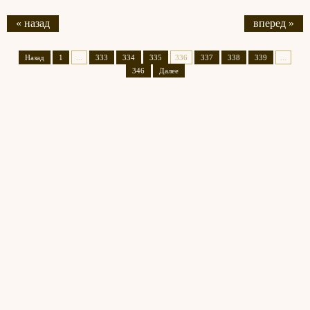
« назад
вперед »
Назад
1
...
333
334
335
336
337
338
339
...
346
Далее