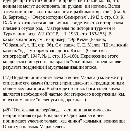
идущие против них войска и производят такой холод, что
воины не могут действовать ни руками, ни ногами. Вслед
затем они производят нападения и разбивают врагов", (см. Б.
В. Бартольд - "Очерк истории Семиречья", 1943 г. стр. 83) К
IX-X в.в. относятся аналогичные свидетельства о тюркском
племени огузов (см. "Материалы по истории туркмен и
Туркмении" изд. АН СССР, т. 1, 1939, стр. 153-155). В
казахском эпосе, см., например, "Эр Кёкчё (Радлов,
"Образцы", т. III, стр. 96). См. также С. Е. Малов "Шаманский
камень "яда" у тюрков западного Китая" (Советская
этнография", 1947, № 1, стр. 151-160). Перенесение этого
колдовского искусства на врагов "язычников" представляет
результат позднейшей мусульманизации эпоса.
(47) Подобно описаниям меча и копья Манаса (см. ниже стр.
описание его камчи (плетки) принадлежит к традиционным
общим местам эпоса. В обиходе степных богатырей камча
является необходимой частью богатырского вооружения (см.
в русском эпосе "шелепуга подорожная").
(48) "Отвязывание верблюда" - старинная комически-
непристойная игра. В варианте Ороз-бакова в ней
принимают участие только "язычники" калмыки, великанша
Оронгу и калмык Мардекелен.