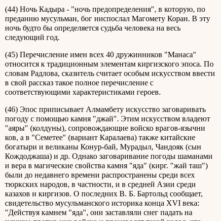
(44) Ночь Кадыра - "ночь предопределения", в которую, по
преданию мусульман, бог ниспослал Магомету Коран. В эту
ночь будто бы определяется судьба человека на весь
следующий год.
(45) Перечисление имен всех 40 дружинников "Манаса"
относится к традиционным элементам киргизского эпоса. По
словам Радлова, сказитель считает особым искусством ввести
в свой рассказ такое полное перечисление с
соответствующими характеристиками героев.
(46) Эпос приписывает Алмамбету искусство заговаривать
погоду с помощью камня "джай". Этим искусством владеют
"аяры" (колдуны), сопровождающие войско врагов-язычни
ков, а в "Семетее" (вариант Каралаева) также китайские
богатыри и великаны Конур-бай, Мурадыл, Чандояк (сын
Кождоджаша) и др. Однако заговаривание погоды шаманами
и вера в магические свойства камня "яда" (кирг. "жай таш")
были до недавнего времени распространены среди всех
тюркских народов, в частности, и в средней Азии среди
казахов и киргизов. О последних В. Б. Бартольд сообщает,
свидетельство мусульманского историка конца XVI века:
"Действуя камнем "яда", они заставляли снег падать на