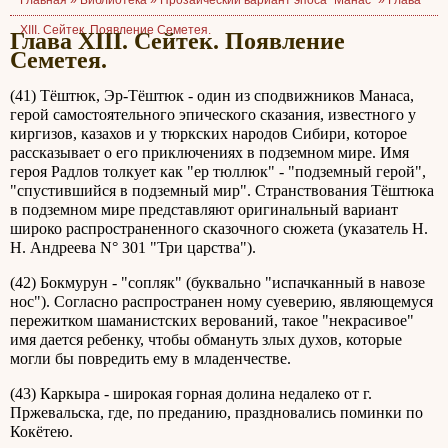
Главная »
Библиотека
»
Прозаический вариант эпоса "Манас"
»
Глава
XIII. Сейтек. Появление Семетея.
Глава XIII. Сейтек. Появление
Семетея.
(41) Тёштюк, Эр-Тёштюк - один из сподвижников Манаса,
герой самостоятельного эпического сказания, известного у
киргизов, казахов и у тюркских народов Сибири, которое
рассказывает о его приключениях в подземном мире. Имя
героя Радлов толкует как "ер тюллюк" - "подземный герой",
"спустившийся в подземный мир". Странствования Тёштюка
в подземном мире представляют оригинальный вариант
широко распространенного сказочного сюжета (указатель Н.
Н. Андреева N° 301 "Три царства").
(42) Бокмурун - "сопляк" (буквально "испачканный в навозе
нос"). Согласно распространен ному суеверию, являющемуся
пережитком шаманистских верований, такое "некрасивое"
имя дается ребенку, чтобы обмануть злых духов, которые
могли бы повредить ему в младенчестве.
(43) Каркыра - широкая горная долина недалеко от г.
Пржевальска, где, по преданию, праздновались поминки по
Кокётею.