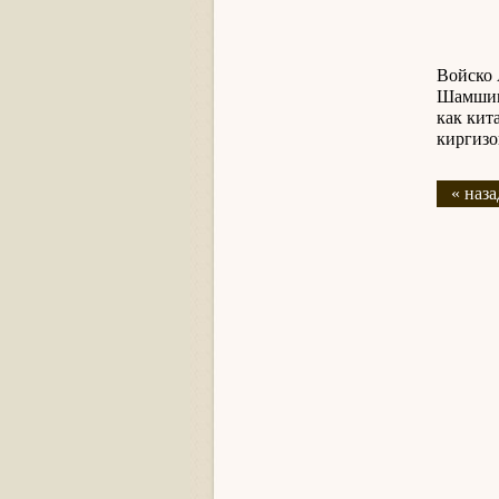
Все ж
Без п
Войско 
Шамшиша
как кит
киргизо
« наза