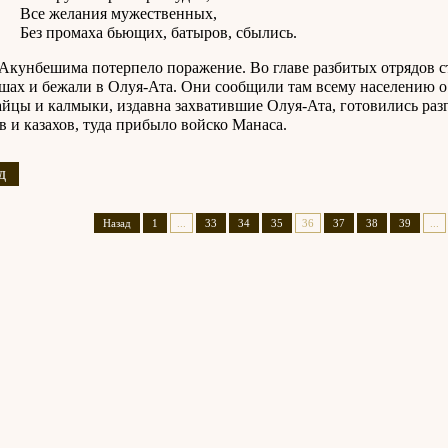
елания мужественных,
ромаха бьющих, батыров, сбылись.
Акунбешима потерпело поражение. Во главе разбитых отрядов с
х и бежали в Олуя-Ата. Они сообщили там всему населению о 
айцы и калмыки, издавна захватившие Олуя-Ата, готовились ра
в и казахов, туда прибыло войско Манаса.
д
Назад
1
...
33
34
35
36
37
38
39
...