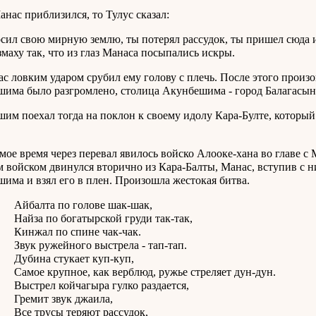
анас приблизился, то Тулус сказал:
осил свою мирную землю, ты потерял рассудок, ты пришел сюда и
азмаху так, что из глаз Манаса посыпались искры.
с ловким ударом срубил ему голову с плечь. После этого произо
има было разгромлено, столица Акунбешима - город Балагасын 
им поехал тогда на поклон к своему идолу Кара-Булте, который
амое время через перевал явилось войско Алооке-хана во главе
м войском двинулся вторично из Кара-Балты, Манас, вступив с н
има и взял его в плен. Произошла жестокая битва.
та по голове шак-шак,
 по богатырской груди так-так,
л по спине чак-чак.
ружейного выстрела - тап-тап.
а стукает куп-куп,
крупное, как верблюд, ружье стреляет дун-дун.
ел койчагыра гулко раздается,
ит звук джаила,
русы теряют рассудок,