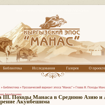
Библиотека
Исследования
Галерея
О проект
я »
Библиотека
»
Прозаический вариант эпоса "Манас"
»
Глава III. Походы Ма
ние Акунбешима
а III. Походы Манаса в Среднюю Азию и
рение Акунбешима