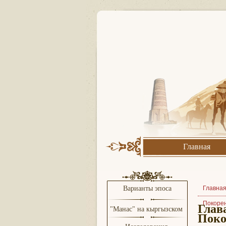
Главная
Варианты эпоса
Главна
Покоре
Глав
"Манас" на кыргызском
Поко