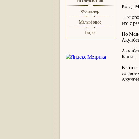
Исследования
Когда М
Фольклор
- Ты бр
Малый эпос
его с р
Видео
Но Мана
Акунбеш
Акунбеш
Балта.
В это с
со свои
Акунбеш
Айбал
Найза
Кинжа
Звук 
Дубин
Самое 
Выстр
Грем
Все т