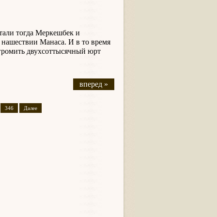
тали тогда Меркешбек и
нашествии Манаса. И в то время
згромить двухсоттысячный юрт
вперед »
346
Далее