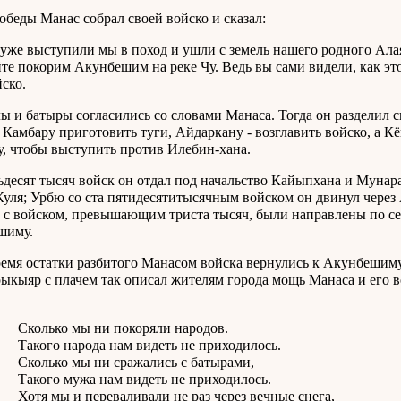
обеды Манас собрал своей войско и сказал:
 уже выступили мы в поход и ушли с земель нашего родного Ала
йте покорим Акунбешим на реке Чу. Ведь вы сами видели, как эт
йско.
ы и батыры согласились со словами Манаса. Тогда он разделил св
 Камбару приготовить туги, Айдаркану - возглавить войско, а К
, чтобы выступить против Илебин-хана.
ьдесят тысяч войск он отдал под начальство Кайыпхана и Мунар
уля; Урбю со ста пятидесятитысячным войском он двинул через 
с войском, превышающим триста тысяч, были направлены по се
шиму.
ремя остатки разбитого Манасом войска вернулись к Акунбешиму
ыкыяр с плачем так описал жителям города мощь Манаса и его в
ко мы ни покоряли народов.
 народа нам видеть не приходилось.
ко мы ни сражались с батырами,
о мужа нам видеть не приходилось.
ы и переваливали не раз через вечные снега,