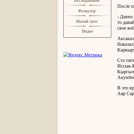
Исследования
После п
Фольклор
- Давно
Малый эпос
то дава
свое во
Видео
Аксакал
Наказал
Каркыру
Сто пят
Иссык-К
Кыргыл 
Акунбе
В это в
Аяр Сар
Сколь
Такого
Сколь
Таког
Хотя м