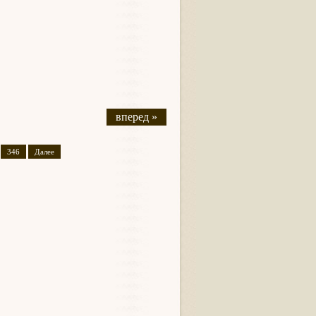
вперед »
346
Далее