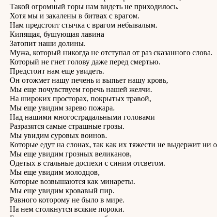
огромный горы нам видеть не приходилось.
ы и закалены в битвах с врагом.
редстоит стычка с врагом небывалым.
щая, бушующая лавина
пит наши долины.
который никогда не отступал от раз сказанного слова.
й не гнет голову даже перед смертью.
тоит нам еще увидеть.
ожмет нашу печень и выпьет нашу кровь,
е почувствуем горечь нашей желчи.
роких просторах, покрытых травой,
е увидим зарево пожара.
ашими многострадальными головами
зятся самые страшные грозы.
идим суровых воинов.
е едут на слонах, так как их тяжести не выдержит ни од
е увидим грозных великанов,
 в стальные доспехи с синим отсветом.
ще увидим молодцов,
ые возвышаются как минареты.
е увидим кровавый пир.
го которому не было в мире.
м столкнутся всякие пороки.