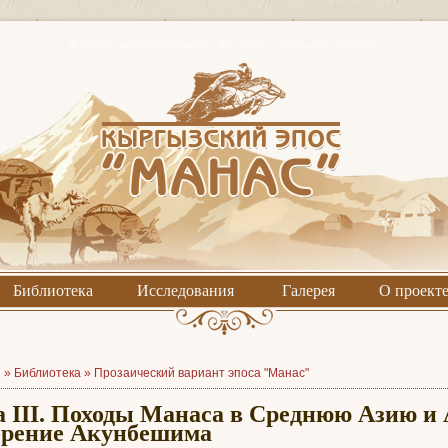
Библиотека
Исследования
Галерея
О проект
я »
Библиотека
»
Прозаический вариант эпоса "Манас"
а III. Походы Манаса в Среднюю Азию и
рение Акунбешима