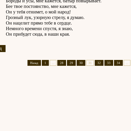
 и усы, мне кажется, батыр повырывает.
вое постоянство, мне кажется,
тебя отнимет, о мой народ!
й лук, узорную стрелу, я думаю.
целит прямо тебе в сердце.
го времени спустя, я знаю,
ибудет сюда, в наши края.
д
Назад
1
...
28
29
30
31
32
33
34
...