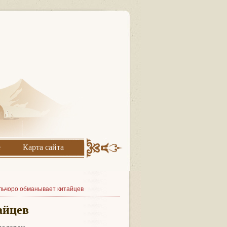
е
Карта сайта
ульчоро обманывает китайцев
айцев