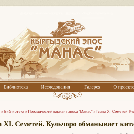
Библиотека
Исследования
Галерея
О проект
я »
Библиотека
»
Прозаический вариант эпоса "Манас"
»
Глава XI. Семетей. К
а XI. Семетей. Кульчоро обманывает кит