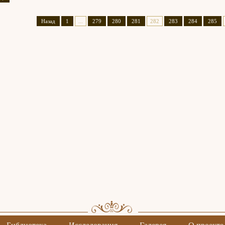
Назад
1
...
279
280
281
282
283
284
285