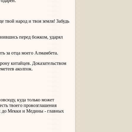
годарен.
е твой народ и твоя земля! Забудь
онившись перед божком, ударял
ить за отца моего Алмамбета.
орону китайцев. Доказательством
еметеев аколпок.
овсюду, куда только может
честь твоего провозглашения
их до Мекки и Медины - главных