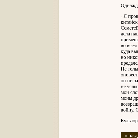
Однажды
- Я про
китайск
Семетей
дела на
примешь
во всем
куда вы
но нико
предалс
Не тольк
оповест
он ни з
не услы
мои сло
моим др
возвращ
войну. 
Кульчор
« наза