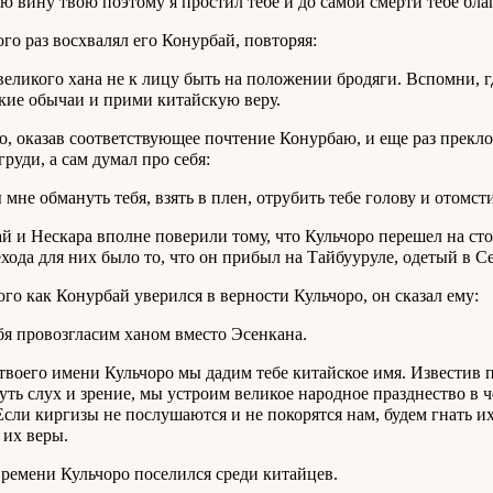
 вину твою поэтому я простил тебе и до самой смерти тебе бла
го раз восхвалял его Конурбай, повторяя:
великого хана не к лицу быть на положении бродяги. Вспомни, гд
кие обычаи и прими китайскую веру.
о, оказав соответствующее почтение Конурбаю, и еще раз прекл
груди, а сам думал про себя:
ы мне обмануть тебя, взять в плен, отрубить тебе голову и отомст
й и Нескара вполне поверили тому, что Кульчоро перешел на ст
ехода для них было то, что он прибыл на Тайбууруле, одетый в С
ого как Конурбай уверился в верности Кульчоро, он сказал ему:
бя провозгласим ханом вместо Эсенкана.
твоего имени Кульчоро мы дадим тебе китайское имя. Известив п
уть слух и зрение, мы устроим великое народное празднество в 
Если киргизы не послушаются и не покорятся нам, будем гнать 
 их веры.
времени Кульчоро поселился среди китайцев.