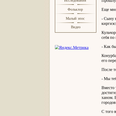
Прошлую
Исследования
Еще мно
Фольклор
- Сыну 
Малый эпос
киргизс
Видео
Кульчор
себя по 
- Как б
Конурба
его пер
После т
- Мы те
Вместо 
достигн
ханом. 
городов
С того 