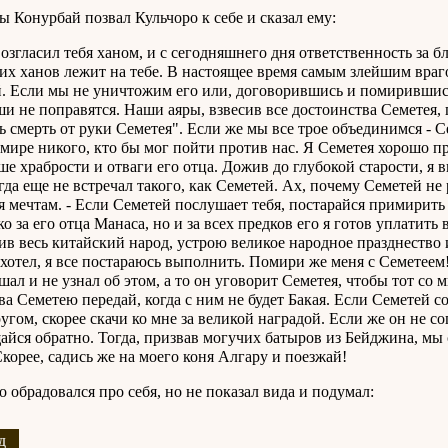
 Конурбай позвал Кульчоро к себе и сказал ему:
возгласил тебя ханом, и с сегодняшнего дня ответственность за б
их ханов лежит на тебе. В настоящее время самым злейшим враг
. Если мы не уничтожим его или, договорившись и помирившись,
ши не поправятся. Наши аяры, взвесив все достоинства Семетея, 
 смерть от руки Семетея". Если же мы все трое объединимся - Сем
 мире никого, кто бы мог пойти против нас. Я Семетея хорошо пр
ше храбрости и отваги его отца. Дожив до глубокой старости, я 
гда еще не встречал такого, как Семетей. Ах, почему Семетей не
я мечтам. - Если Семетей послушает тебя, постарайся примирить 
о за его отца Манаса, но и за всех предков его я готов уплатить 
ив весь китайский народ, устрою великое народное празднество 
ахотел, я все постараюсь выполнить. Помири же меня с Семетеем
шал и не узнал об этом, а то он уговорит Семетея, чтобы тот со 
ва Семетею передай, когда с ним не будет Бакая. Если Семетей с
угом, скорее скачи ко мне за великой наградой. Если же он не сог
айся обратно. Тогда, призвав могучих батыров из Бейджина, м
Скорее, садись же на моего коня Алгару и поезжай!
о обрадовался про себя, но не показал вида и подумал:
д