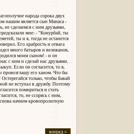
лагополучие народа сорока двух
ом нашим является сын Манаса -
 не сделаемся с ним друзьями,
предсказали мне: - "Конурбай, ты
етей, ты и я, тогда не останется
оверил. Его храбрость и отвага
видел много батыров и великанов,
 родился моим сыном! - и он
нас с ним и сделай нас друзьями.
выкуп. Если он согласится, то я,
и провозглашу его ханом. Что бы
! Остерегайся только, чтобы Бакай
мной не вступал в дружбу. Поэтому
огласится помириться и стать
ласится, то, не ссорясь с ним,
ы снова начнем кровопролитную
вперед »