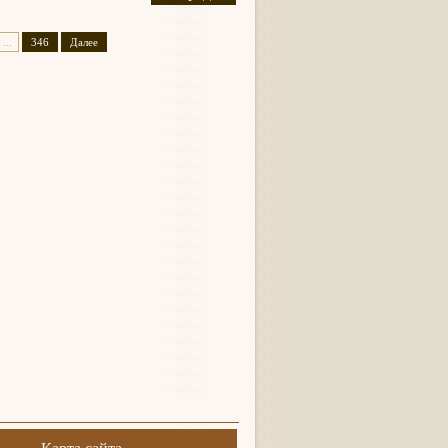
...
346
Далее