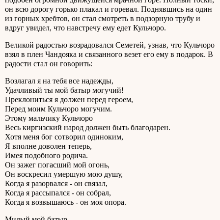
он всю дорогу горько плакал и горевал. Поднявшись на один
из горных хребтов, он стал смотреть в подзорную трубу и
вдруг увидел, что навстречу ему едет Кульчоро.
Великой радостью возрадовался Семетей, узнав, что Кульчоро
взял в плен Чандояка и связанного везет его ему в подарок. В
радости стал он говорить:
Возлагал я на тебя все надежды,
Удачливый ты мой батыр могучий!
Преклониться я должен перед героем,
Перед моим Кульчоро могучим.
Этому мальчику Кульчоро
Весь киргизский народ должен быть благодарен.
Хотя меня бог сотворил одиноким,
Я вполне доволен теперь,
Имея подобного родича.
Он зажег погасший мой огонь,
Он воскресил умершую мою душу,
Когда я разорвался - он связал,
Когда я рассыпался - он собрал,
Когда я возвышаюсь - он моя опора.
Милый мой батыр,