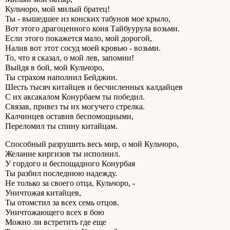
Кульчоро, мой милый братец!
Ты - вышедшее из конских табунов мое крыло,
Вот этого драгоценного коня Тайбуурула возьми.
Если этого покажется мало, мой дорогой,
Налив вот этот сосуд моей кровью - возьми.
То, что я сказал, о мой лев, запомни!
Выйдя в бой, мой Кульчоро,
Ты страхом наполнил Бейджин.
Шесть тысяч китайцев и бесчисленных калдайцев
С их аксакалом Конурбаем ты победил.
Связав, привез ты их могучего стрелка.
Калчинцев оставив беспомощными,
Переломил ты спину китайцам.
Способный разрушить весь мир, о мой Кульчоро,
Желание киргизов ты исполнил.
У гордого и беспощадного Конурбая
Ты разбил последнюю надежду.
Не только за своего отца, Кульчоро, -
Уничтожая китайцев,
Ты отомстил за всех семь отцов.
Уничтожающего всех в бою
Можно ли встретить где еще