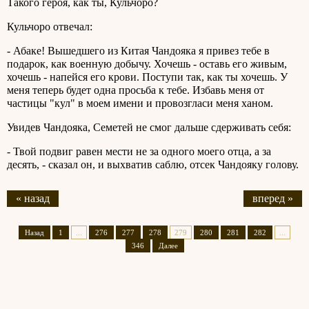
Такого героя, как ты, Кульчоро?
Кульчоро отвечал:
- Абаке! Вышедшего из Китая Чандояка я привез тебе в
подарок, как военную добычу. Хочешь - оставь его живым,
хочешь - напейся его крови. Поступи так, как ты хочешь. У
меня теперь будет одна просьба к тебе. Избавь меня от
частицы "кул" в моем имени и провозгласи меня ханом.
Увидев Чандояка, Семетей не смог дальше сдерживать себя:
- Твой подвиг равен мести не за одного моего отца, а за
десять, - сказал он, и выхватив саблю, отсек Чандояку голову.
« назад
вперед »
Назад
1
...
276
277
278
279
280
281
282
...
346
Далее