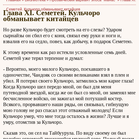
Главная »
Библиотека
»
Прозаический вариант эпоса "Манас"
»
Глава XI.
Семетей. Кульчоро обманывает китайцев
Глава XI. Семетей. Кульчоро
обманывает китайцев
Но разве Кульчоро будет смотреть на его слезы? Ударом
сырнайзы он сбил его с коня, связал ему руки и ноги и,
взвалив его на седло, повез, как добычу, в подарок Семетею.
К этому времени как раз истекли условленные семь дней.
Семетей уже терял терпение и думал:
- Вероятно, моего милого Кульчоро, поехавшего в
одиночестве, Чандояк со своими великанами взял в плен и
убил. Я потерял своего Кульчоро, затмились мои карие глаза!
Когда Кульчоро шел передо мной, он был для меня
путеводной звездой, когда же он был со мной, он заменял мне
бесчисленное войско, он зажигал мой потухший костер.
Всякого, прорвавшего наши ряды, он связывал, гибнущую
мою голову не раз спасал этот отважный молодец! Если
Кульчоро умер, что мне тогда осталось в жизни? Лучше и я
умру, отомстив за Кульчоро.
Сказав это, он сел на Тайбуурула. По виду своему он был
подобен огромной движущейся мрачной горе. Полный тоски,