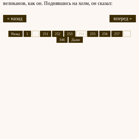
великанов, как он. Поднявшись на холм, он сказал:
« назад
вперед »
Назад
1
...
251
252
253
254
255
256
257
...
346
Далее