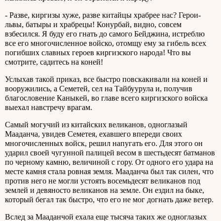
- Разве, киргизы хуже, разве китайцы храбрее нас? Герои-
львы, батыры и храбрецы! Конурбай, видно, совсем
взбесился. Я буду его гнать до самого Бейджина, истреблю
все его многочисленное войско, отомщу ему за гибель всех
погибших славных героев киргизского народа! Что вы
смотрите, садитесь на коней!
Услыхав такой приказ, все быстро повскакивали на коней и
вооружились, а Семетей, сел на Тайбуурула и, получив
благословение Каныкей, во главе всего киргизского войска
выехал навстречу врагам.
Самый могучий из китайских великанов, одноглазый
Мааданча, увидев Семетея, ехавшего впереди своих
многочисленных войск, решил напугать его. Для этого он
ударил своей чугунной палицей весом в шестьдесят батманов
по черному камню, величиной с гору. От одного его удара на
месте камня стала ровная земля. Мааданча был так силен, что
против него не могли устоять восемьдесят великанов под
землей и девяносто великанов на земле. Он ездил на быке,
который бегал так быстро, что его не мог догнать даже ветер.
Вслед за Мааданчой ехала еще тысяча таких же одноглазых