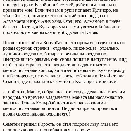
попадут в руки Бакай или Семетей, рубите им головы и
привезите мне! Если же вам в руки попадет Кульчоро, не
убивайте его, помните, что он китайского рода, сын
Алмамбета и внук Азиз-хана. Отец его, Алмамбет, в гневе
бежал из Китая, а Кульчоро мы с вами увезем в Бейджин и
провозгласим ханом какой-нибудь части Китая.
После этого войска Конурбая по его приказу разделились по
родам оружия: стрелки - отдельно, пиконосцы - отдельно,
лучники - отдельно, батыры и великаны - отдельно.
Выстроившись рядами, они снова пошли в наступление. Вид
их был так страшен, что, когда стали надвигаться эти
многочисленные войска, киргизы потеряли всякую надежду
и в беспорядке, не останавливаясь, побежали к белой ставке
Семетея, где находились Семетей и Кульчоро, с криками:
- Твой отец Манас, собрав нас отовсюду, сделал нас могучим
народом, во времена владычества Манаса мы наслаждались
жизнью. Теперь Конурбай настигает нас со своими
многочисленными воинами. Не дай напрасно пролиться
крови своего народа, охрани его!
Семетей пришел в ярость, он стал подобен льву, глаза его
налились кровью, и он обратился к народу: