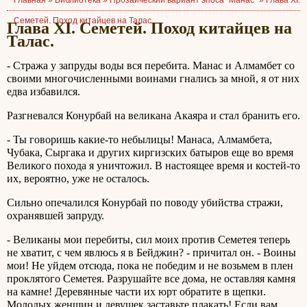
Главная »
Библиотека
»
Прозаический вариант эпоса "Манас"
»
Глава XI.
Семетей. Поход китайцев на Талас.
Глава XI. Семетей. Поход китайцев на
Талас.
- Стража у запруды воды вся перебита. Манас и Алмамбет со
своими многочисленными воинами гнались за мной, я от них
едва избавился.
Разгневался Конурбай на великана Акаяра и стал бранить его.
- Ты говоришь какие-то небылицы! Манаса, Алмамбета,
Чубака, Сыргака и других киргизских батыров еще во время
Великого похода я уничтожил. В настоящее время и костей-то
их, вероятно, уже не осталось.
Сильно опечалился Конурбай по поводу убийства стражи,
охранявшей запруду.
- Великаны мои перебиты, сил моих против Семетея теперь
не хватит, с чем явлюсь я в Бейджин? - причитал он. - Воины
мои! Не уйдем отсюда, пока не победим и не возьмем в плен
проклятого Семетея. Разрушайте все дома, не оставляя камня
на камне! Деревянные части их юрт обратите в щепки.
Молодых женщин и девушек заставьте плакать! Если вам