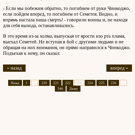
- Если мы побежим обратно, то погибнем от руки Чинкоджо,
если пойдем вперед, то погибнем от Семетея. Видно, и
впрямь настала наша смерть! - говорили воины и, не находя
для себя выхода, останавливались.
В это время из-за холма, выпуская от ярости изо рта пламя,
выехал Семетей. Не вступая в бой с другими людьми и не
обращая на них внимания, он прямо направился к Чинкоджо.
Подъехав к нему, он сказал:
« назад
вперед »
Назад
1
...
220
221
222
223
224
225
226
...
346
Далее