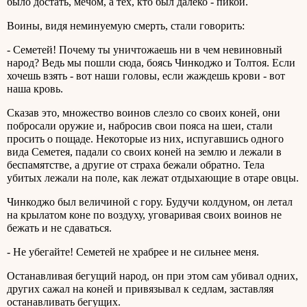
было достать, мечом, а тех, кто был далеко - пикой.
Воины, видя неминуемую смерть, стали говорить:
- Семетей! Почему ты уничтожаешь ни в чем невиновный
народ? Ведь мы пошли сюда, боясь Чинкоджо и Толтоя. Если
хочешь взять - вот наши головы, если жаждешь крови - вот
наша кровь.
Сказав это, множество воинов слезло со своих коней, они
побросали оружие и, набросив свои пояса на шеи, стали
просить о пощаде. Некоторые из них, испугавшись одного
вида Семетея, падали со своих коней на землю и лежали в
беспамятстве, а другие от страха бежали обратно. Тела
убитых лежали на поле, как лежат отдыхающие в отаре овцы.
Чинкоджо был величиной с гору. Будучи колдуном, он летал
на крылатом коне по воздуху, уговаривая своих воинов не
бежать и не сдаваться.
- Не убегайте! Семетей не храбрее и не сильнее меня.
Останавливая бегущий народ, он при этом сам убивал одних,
других сажал на коней и привязывал к седлам, заставляя
останавливать бегущих.