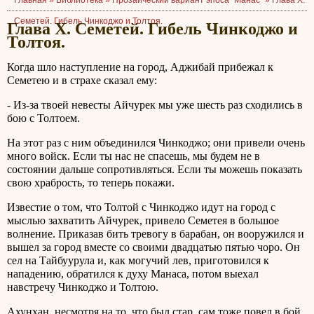
Главная »
Библиотека
»
Прозаический вариант эпоса "Манас"
»
Глава X.
Семетей. Гибель Чинкоджо и Толтоя.
Глава X. Семетей. Гибель Чинкоджо и
Толтоя.
Когда шло наступление на город, Аджибай прибежал к
Семетею и в страхе сказал ему:
- Из-за твоей невесты Айчурек мы уже шесть раз сходились в
бою с Толтоем.
На этот раз с ним объединился Чинкоджо; они привели очень
много войск. Если ты нас не спасешь, мы будем не в
состоянии дальше сопротивляться. Если ты можешь показать
свою храбрость, то теперь покажи.
Известие о том, что Толтой с Чинкоджо идут на город с
мыслью захватить Айчурек, привело Семетея в большое
волнение. Приказав бить тревогу в барабан, он вооружился и
вышел за город вместе со своими двадцатью пятью чоро. Он
сел на Тайбуурула и, как могучий лев, приготовился к
нападению, обратился к духу Манаса, потом выехал
навстречу Чинкоджо и Толтою.
Ахунхан, несмотря на то, что был стар, сам тоже повел в бой