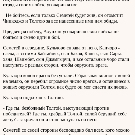
отряды своих войск, уговаривая их:
- Не бойтесь, если только Семетей будет жив, он отомстит
Чинкоджо и Толтою за все нанесенные ими нам обиды.
Предвещая победу, Ахунхан уговаривал свои войска не
бояться и смело идти в бой.
Семетей в середине, Кульчоро справа от него, Канчоро -
слева, а за ними Байтайляк, сын Бакая, Калык, сын Сары-
хана, Шаимбет, сын Джамгырчи, и все остальные чоро стали
наступать с разных сторон, чтобы окружить врага.
Кульчоро колол врагов без устали. Сбрасывая воинов с коней
на землю, он перебил огромное число врагов, а оставшиеся в
живых окружили Толтоя, как будто он мог спасти их жизнь.
Кульчоро подъехал к Толтою.
- Где ты, безбожный Толтой, выступающий против
победителей? Где ты, храбрый Толтой, силой берущий себе
жену? - закричал он и стал наступать на него.
Семетей со своей стороны беспощадно бил всех, кого можно