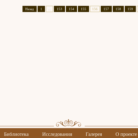
Назад
1
...
153
154
155
156
157
158
159
Библиотека
Исследования
Галерея
О проекте