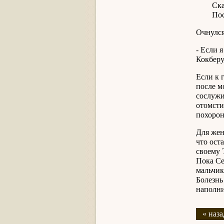
Скажи,
Послуж
Очнулся
- Если 
Кокберу
Если к 
после м
сослужи
отомсти
похорон
Для жен
что ост
своему 
Пока Се
мальчик 
Болезнь
наполни
« наза