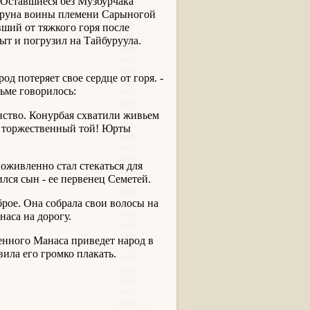
 Оставшиеся без Музбурчака
муруна воины племени Сарыногой
ший от тяжкого горя после
ыт и погрузил на Тайбуруула.
од потеряет свое сердце от горя. -
ьме говорилось:
нство. Конурбая схватили живьем
те торжественный той! Юрты
 оживленно стал стекаться для
лся сын - ее первенец Семетей.
рое. Она собрала свои волосы на
аса на дорогу.
енного Манаса приведет народ в
вила его громко плакать.