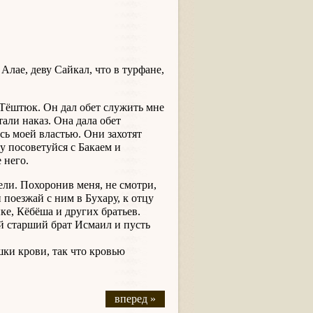
Алае, деву Сайкал, что в турфане,
 Тёштюк. Он дал обет служить мне
али наказ. Она дала обет
ь моей властью. Они захотят
у посоветуйся с Бакаем и
 него.
ели. Похоронив меня, не смотри,
 поезжай с ним в Бухару, к отцу
ке, Кёбёша и других братьев.
ой старший брат Исмаил и пусть
ки крови, так что кровью
вперед »