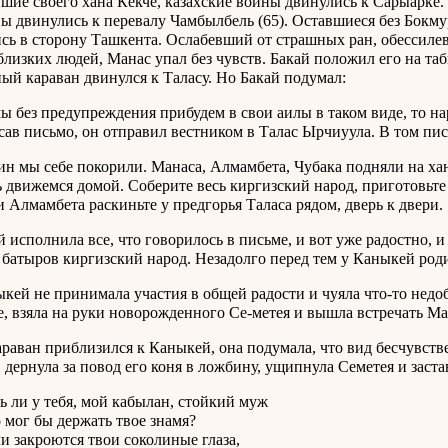
шие своего хана Кёкчё, казахские воины двинулись к Сарыарке.
ы двинулись к перевалу Чамбылбель (65). Оставшиеся без Бок
сь в сторону Ташкента. Ослабевший от страшных ран, обессилев
близких людей, Манас упал без чувств. Бакай положил его на таб
ый караван двинулся к Таласу. Но Бакай подумал:
мы без предупреждения прибудем в свои аилы в таком виде, то нар
сав письмо, он отправил вестником в Талас Ырчиуула. В том пис
ин мы себе покорили. Манаса, Алмамбета, Чубака подняли на ха
ь движемся домой. Соберите весь киргизский народ, приготовь
и Алмамбета раскиньте у предгорья Таласа рядом, дверь к двери.
 исполнила все, что говорилось в письме, и вот уже радостно, и
 батыров киргизский народ. Незадолго перед тем у Каныкей роди
кей не принимала участия в общей радости и чуяла что-то недоб
, взяла на руки новорожденного Се-метея и вышла встречать Ман
араван приблизился к Каныкей, она подумала, что вид бесчувств
 дернула за повод его коня в ложбину, ущипнула Семетея и заста
и у тебя, мой кабылан, стойкий муж
г бы держать твое знамя?
акроются твои соколиные глаза,