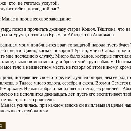
 кто, не тяготясь услугой,
ит тебе в последний час?
 Манас и произнес свое завещание:
я умру, позови прочитать джиназу старца Кошоя, Тёштюка, что на 
, сына Урума, позови из Крыма и Айкоджо из Андижана.
границам моим приблизится враг, то защитой народа пусть будет
оей смерти. Давно, когда я покорил ТУрфан, мне и Сайкал прочит
ть мне последнюю службу. Много было ханов, которые тяготилис
ть мне, выкопав мою могилу, и бросят мой труп собакам. Поэтом
и мое тело в неизвестном месте, не говоря об этом никому, кроме
щины, потерявшей своего торе, нет лучшей опоры, чем ее родит
авляешь в Таласе много золота, серебра и скота. Возьми Семетея и
Темир-хану. Не жди добра от моих шести негодяев родичей - Абы
метею не исполнится двенадцать лет, пусть его воспитывает тв
не знает, кто его родители.
 Манаса усилилась, при каждом вздохе он выплевывал целые чаш
лось шесть глубоких ям.
д