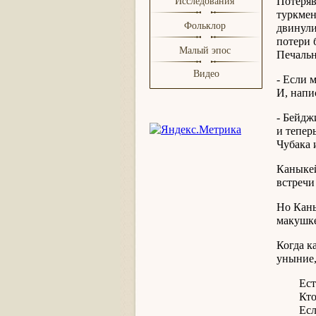
Потеряв
Исследования
туркмен
Фольклор
двинули
потери 
Малый эпос
Печальн
Видео
- Если 
И, напи
- Бейдж
и тепер
Чубака 
Каныкей
встречи
Но Каны
макушке
Когда к
уныние,
Есть л
Кто мо
Если з