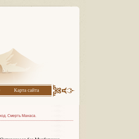
е
Карта сайта
оход. Смерть Манаса.