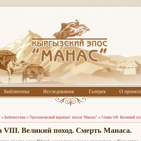
Библиотека
Исследования
Галерея
О проект
я »
Библиотека
»
Прозаический вариант эпоса "Манас"
»
Глава VIII. Великий п
а VIII. Великий поход. Смерть Манаса.