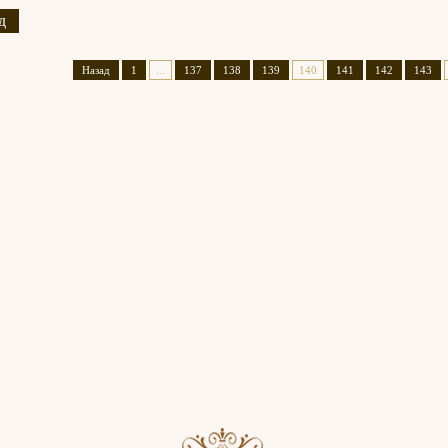
д
Назад
1
...
137
138
139
140
141
142
143