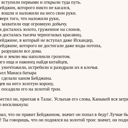
упили первыми и открыли туда путь.
жин, которого никто не касался,
ли и наложили на него свои руки.
х того, что наложили руки,
ватили еще огромную добычу.
сталось золото, груженное на слонов,
сталась тысяча черноглазых красавиц.
жине, в который не вступал даже Искандер,
жине, которого не достигали даже воды потопа,
рушили все дома.
 землю мы наполнили грохотом.
ища и наконец найдя китайцев,
чтожили, истребили и разодрали их в клочья.
 Манаса батыра
лали ханом Бейджина.
на него золотую корону,
адили его на золотой трон.
вестил он, приехав в Талас. Услыхав его слова, Каныкей вся затря
о воскликнула:
азал, что он правит Бейджином, значит он попал в беду! Лучше б
! Ты говоришь, что он поднялся на золотой трон: значит, он подн