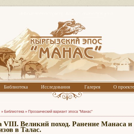
Библиотека
Исследования
Галерея
О проект
я »
Библиотека
»
Прозаический вариант эпоса "Манас"
а VIII. Великий поход. Ранение Манаса 
изов в Талас.