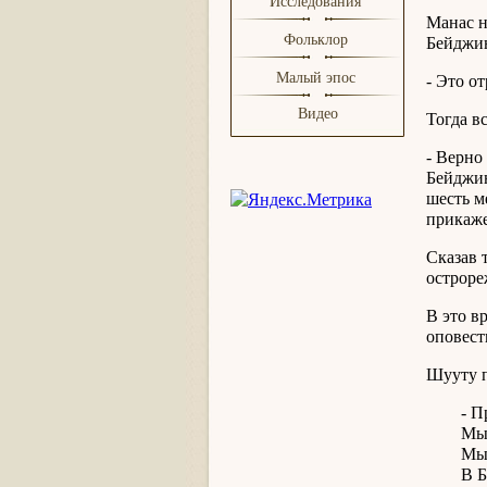
Исследования
Манас н
Фольклор
Бейджин
Малый эпос
- Это о
Видео
Тогда вс
- Верно
Бейджин
шесть м
прикаже
Сказав 
остроре
В это в
оповест
Шууту п
- Прос
Мы пов
Мы ра
В Бейдж