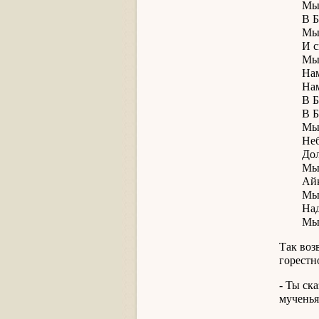
Мы вст
В Бейд
Мы вош
И свер
Мы зах
Нам до
Нам до
В Бейд
В Бейд
Мы раз
Небо и
Долго 
Мы уни
Айкел
Мы сде
Надев 
Мы пос
Так воз
горестн
- Ты ск
мученья