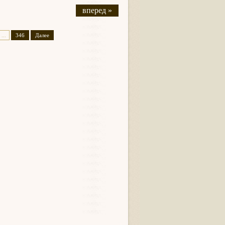
вперед »
...
346
Далее