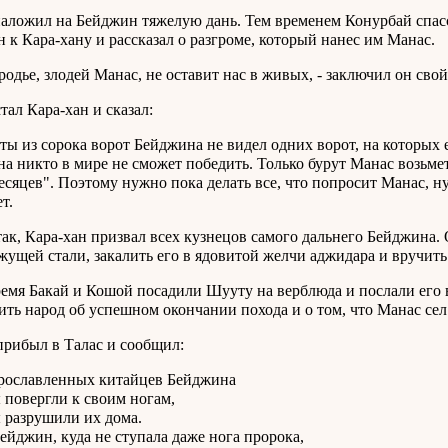
аложил на Бейджин тяжелую дань. Тем временем Конурбай спас
 к Кара-хану и рассказал о разгроме, который нанес им Манас.
тродье, злодей Манас, не оставит нас в живых, - заключил он свой
тал Кара-хан и сказал:
 ты из сорока ворот Бейджина не видел одних ворот, на которых 
а никто в мире не сможет победить. Только бурут Манас возьмет
есяцев". Поэтому нужно пока делать все, что попросит Манас, н
т.
так, Кара-хан призвал всех кузнецов самого дальнего Бейджина. 
жущей стали, закалить его в ядовитой желчи аджидара и вручить
ремя Бакай и Кошой посадили Шууту на верблюда и послали его 
ить народ об успешном окончании похода и о том, что Манас сел
рибыл в Талас и сообщил:
лавленных китайцев Бейджина
ергли к своим ногам,
зрушили их дома.
ин, куда не ступала даже нога пророка,