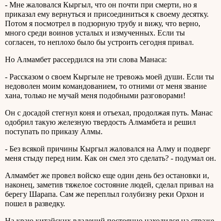
- Мне жаловался Кыргыл, что он почти при смерти, но я
приказал ему вернуться и присоединиться к своему десятку.
Потом я посмотрел в подзорную трубу и вижу, что верно,
много среди воинов усталых и измученных. Если ты
согласен, то неплохо было бы устроить сегодня привал.
Но Алмамбет рассердился на эти слова Манаса:
- Рассказом о своем Кыргыле не тревожь моей души. Если ты
недоволен моим командованием, то отними от меня звание
хана, только не мучай меня подобными разговорами!
Он с досадой стегнул коня и отъехал, продолжая путь. Манас
одобрил такую железную твердость Алмамбета и решил
поступать по приказу Алмы.
- Без всякой причины Кыргыл жаловался на Алму и подверг
меня стыду перед ним. Как он смел это сделать? - подумал он.
Алмамбет же провел войско еще один день без остановки и,
наконец, заметив тяжелое состояние людей, сделал привал на
берегу Шарапа. Сам же переплыл голубизну реки Орхон и
пошел в разведку.
На краю китайских владений постоянно находился на страже