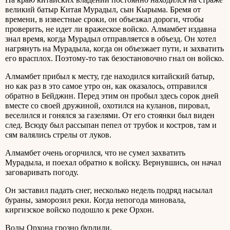
великий батыр Китая Мурадыл, сын Кырыма. Бремя от
времени, в известные сроки, он объезжал дороги, чтобы
проверить, не идет ли вражеское войско. Алмамбет издавна
знал время, когда Мурадыл отправляется в объезд. Он хотел
нагрянуть на Мурадыла, когда он объезжает пути, и захватить
его врасплох. Поэтому-то так безостановочно гнал он войско.
Алмамбет прибыл к месту, где находился китайский батыр,
но как раз в это самое утро он, как оказалось, отправился
обратно в Бейджин. Перед этим он пробыл здесь сорок дней
вместе со своей дружиной, охотился на куланов, пировал,
веселился и гонялся за газелями. От его стоянки был виден
след. Всюду был рассыпан пепел от трубок и костров, там и
сям валялись стрелы от луков.
Алмамбет очень огорчился, что не сумел захватить
Мурадыла, и поехал обратно к войску. Вернувшись, он начал
заговаривать погоду.
Он заставил падать снег, несколько недель подряд насылал
бураны, заморозил реки. Когда непогода миновала,
киргизское войско подошло к реке Орхон.
Воды Орхона грозно бурлили,