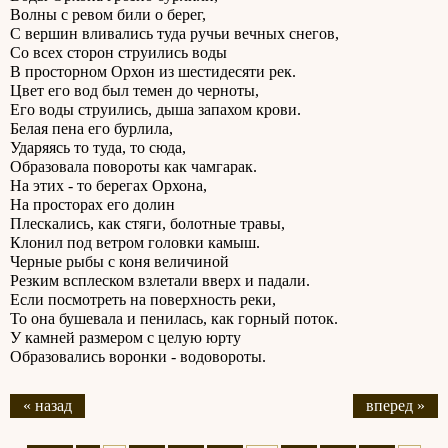
Волны с ревом били о берег,
С вершин вливались туда ручьи вечных снегов,
Со всех сторон струились воды
В просторном Орхон из шестидесяти рек.
Цвет его вод был темен до черноты,
Его воды струились, дыша запахом крови.
Белая пена его бурлила,
Ударяясь то туда, то сюда,
Образовала повороты как чамгарак.
На этих - то берегах Орхона,
На просторах его долин
Плескались, как стяги, болотные травы,
Клонил под ветром головки камыш.
Черные рыбы с коня величиной
Резким всплеском взлетали вверх и падали.
Если посмотреть на поверхность реки,
То она бушевала и пенилась, как горный поток.
У камней размером с целую юрту
Образовались воронки - водовороты.
« назад
вперед »