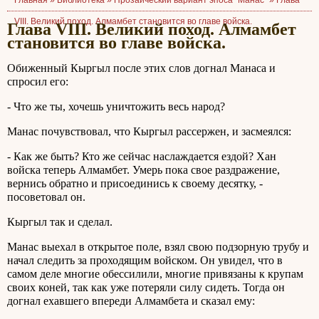
Главная »
Библиотека
»
Прозаический вариант эпоса "Манас"
»
Глава
VIII. Великий поход. Алмамбет становится во главе войска.
Глава VIII. Великий поход. Алмамбет
становится во главе войска.
Обиженный Кыргыл после этих слов догнал Манаса и
спросил его:
- Что же ты, хочешь уничтожить весь народ?
Манас почувствовал, что Кыргыл рассержен, и засмеялся:
- Как же быть? Кто же сейчас наслаждается ездой? Хан
войска теперь Алмамбет. Умерь пока свое раздражение,
вернись обратно и присоединись к своему десятку, -
посоветовал он.
Кыргыл так и сделал.
Манас выехал в открытое поле, взял свою подзорную трубу и
начал следить за проходящим войском. Он увидел, что в
самом деле многие обессилили, многие привязаны к крупам
своих коней, так как уже потеряли силу сидеть. Тогда он
догнал ехавшего впереди Алмамбета и сказал ему: