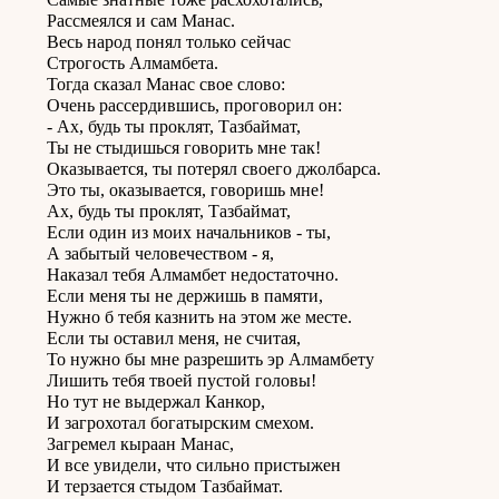
Рассмеялся и сам Манас.
Весь народ понял только сейчас
Строгость Алмамбета.
Тогда сказал Манас свое слово:
Очень рассердившись, проговорил он:
- Ах, будь ты проклят, Тазбаймат,
Ты не стыдишься говорить мне так!
Оказывается, ты потерял своего джолбарса.
Это ты, оказывается, говоришь мне!
Ах, будь ты проклят, Тазбаймат,
Если один из моих начальников - ты,
А забытый человечеством - я,
Наказал тебя Алмамбет недостаточно.
Если меня ты не держишь в памяти,
Нужно б тебя казнить на этом же месте.
Если ты оставил меня, не считая,
То нужно бы мне разрешить эр Алмамбету
Лишить тебя твоей пустой головы!
Но тут не выдержал Канкор,
И загрохотал богатырским смехом.
Загремел кыраан Манас,
И все увидели, что сильно пристыжен
И терзается стыдом Тазбаймат.