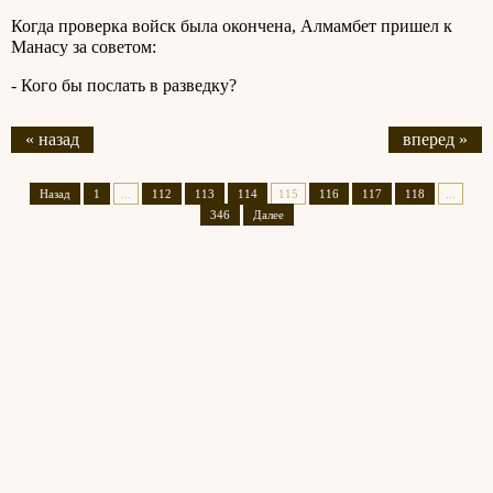
Когда проверка войск была окончена, Алмамбет пришел к
Манасу за советом:
- Кого бы послать в разведку?
« назад
вперед »
Назад
1
...
112
113
114
115
116
117
118
...
346
Далее