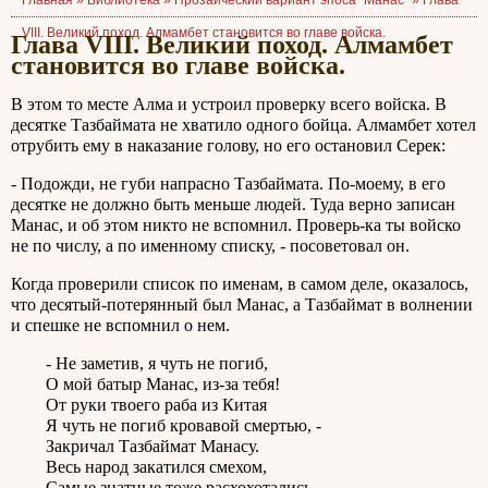
Главная »
Библиотека
»
Прозаический вариант эпоса "Манас"
»
Глава
VIII. Великий поход. Алмамбет становится во главе войска.
Глава VIII. Великий поход. Алмамбет
становится во главе войска.
В этом то месте Алма и устроил проверку всего войска. В
десятке Тазбаймата не хватило одного бойца. Алмамбет хотел
отрубить ему в наказание голову, но его остановил Серек:
- Подожди, не губи напрасно Тазбаймата. По-моему, в его
десятке не должно быть меньше людей. Туда верно записан
Манас, и об этом никто не вспомнил. Проверь-ка ты войско
не по числу, а по именному списку, - посоветовал он.
Когда проверили список по именам, в самом деле, оказалось,
что десятый-потерянный был Манас, а Тазбаймат в волнении
и спешке не вспомнил о нем.
- Не заметив, я чуть не погиб,
О мой батыр Манас, из-за тебя!
От руки твоего раба из Китая
Я чуть не погиб кровавой смертью, -
Закричал Тазбаймат Манасу.
Весь народ закатился смехом,
Самые знатные тоже расхохотались,