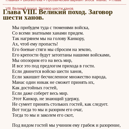
Главная »
Библиотека
»
Прозаический вариант эпоса "Манас"
»
Глава
VIII. Великий поход. Заговор шести ханов.
Глава VIII. Великий поход. Заговор
шести ханов.
Мы прибудем туда с тюменями войска,
Со всеми знатными ханами придем.
Так нагрянем мы на голову Канкору,
Ах, чтоб ему пропасть!
Его боевые стяги мы сбросим на землю,
Его крепости будут затоптаны нашими войсками,
Мы опозорим его на весь мир,
И все это под предлогом прихода в гости.
Если двинется войско шести ханов,
Если закишит бесчисленное множество народа,
Манас один никак не сможет принять их,
Как достойных гостей,
Если даже соберет весь мир.
Этот Канкор, не знающий удержу,
Не сумеет принять стольких гостей, как следует.
Вот тогда то мы и разорим его очаг,
Тогда то мы и заколем его скот,
Под видом гостей мы учиним ему грабеж и разорение,