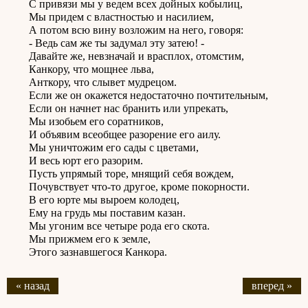
С привязи мы у ведем всех дойных кобылиц,
Мы придем с властностью и насилием,
А потом всю вину возложим на него, говоря:
- Ведь сам же ты задумал эту затею! -
Давайте же, невзначай и врасплох, отомстим,
Канкору, что мощнее льва,
Анткору, что слывет мудрецом.
Если же он окажется недостаточно почтительным,
Если он начнет нас бранить или упрекать,
Мы изобьем его соратников,
И объявим всеобщее разорение его аилу.
Мы уничтожим его сады с цветами,
И весь юрт его разорим.
Пусть упрямый торе, мнящий себя вождем,
Почувствует что-то другое, кроме покорности.
В его юрте мы выроем колодец,
Ему на грудь мы поставим казан.
Мы угоним все четыре рода его скота.
Мы прижмем его к земле,
Этого зазнавшегося Канкора.
« назад
вперед »