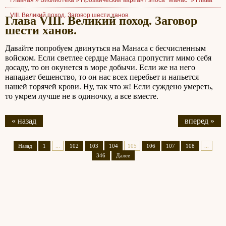
Главная »
Библиотека
»
Прозаический вариант эпоса "Манас"
»
Глава
VIII. Великий поход. Заговор шести ханов.
Глава VIII. Великий поход. Заговор
шести ханов.
Давайте попробуем двинуться на Манаса с бесчисленным
войском. Если светлее сердце Манаса пропустит мимо себя
досаду, то он окунется в море добычи. Если же на него
нападает бешенство, то он нас всех перебьет и напьется
нашей горячей крови. Ну, так что ж! Если суждено умереть,
то умрем лучше не в одиночку, а все вместе.
« назад
вперед »
Назад
1
...
102
103
104
105
106
107
108
...
346
Далее