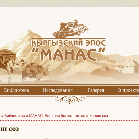
Библиотека
Исследования
Галерея
О проект
я »
Библиотека
»
МАНАС. Биринчи болюк. I китеп
»
Кириш соз
ш соз