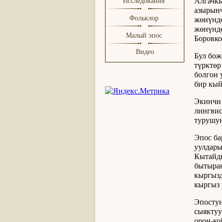
Алгачкы
Исследования
азырынч
Фольклор
жөнүндө
жөнүндө
Малый эпос
Боровко
Видео
Бул бож
түрктөр
болгон 
бир кый
Экинчи 
лингвис
турушун
Эпос ба
уулдары
Кытайд
бытыран
кыргызд
кыргыз 
Эпостун
сыяктуу
орон-ко