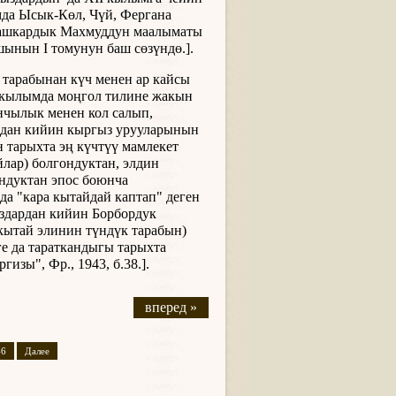
мда Ысык-Көл, Чүй, Фергана
 Кашкардык Махмуддун маалыматы
шынын I томунун баш сөзүндө.].
тарабынан күч менен ар кайсы
X кылымда моңгол тилине жакын
нчылык менен кол салып,
ундан кийин кыргыз урууларынын
 тарыхта эң күчтүү мамлекет
йлар) болгондуктан, элдин
ондуктан эпос боюнча
а "кара кытайдай каптап" деген
ыздардан кийин Борбордук
 кытай элинин түндүк тарабын)
е да тараткандыгы тарыхта
гизы", Фр., 1943, б.38.].
вперед »
46
Далее