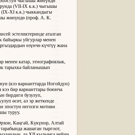
 эпостун чыгышы жөнүндө
рунда (VII-IX к.к.) чыгышы
 (IX-XI к.к.) чыккандыгы
шы жөнүндө (проф. А. К.
исей эстеликтеринде аталган
эк байыркы уйгурлар менен
ыргыздардын өзүнчө күчтүү жана
р менен катар, этнографиялык,
дык тарыхка байланышып
нун (кээ варианттарда Ногойдун)
н кээ бир варианттары боюнча
 бирдиги бузулуп,
луп өсөт, ал эр жеткенде
н эпостун негизги мотиви
шы туруу.
рхон, Каңгай, Күкүнор, Алтай
 тарабында жашаган тыргоот,
ргыздардын да XII кылымга чейин