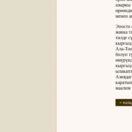
азыркы 
өрөөндө
менен а
Эпосто 
жакка т
тилде с
кыргызд
Ала-Тоо
болуп т
өмүрүнд
кыргызд
ылакапт
Азиядаг
каратып
маалим 
« наза