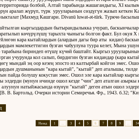
территорияда болбой, Алтай тарабында жашагандыгы, XI кылы
рүн аралап жүрүп, түрк урууларынын сөздүгүн жазып кеткен
ныкталат [Махмуд Кашгари. Divanü luwat-ət-türk. Туркчө басылы
айтылган кыргыздардын бытырандылыкка учурап, баскынчылар 
аратылып көчүрүлүшү тарыхта чыныгы болгон факт. Бул окуя 
үйлөгөн кара кытайлардын (алардын дагы бир аты кидан) баскы
ардын мамлекеттигин бузган чабуулуна туура келет, Мына уш
 тарабына бириндеп өтүшү күчөй баштайт. Кыргыз урууларынын
урган учурунда кол салып, бирдигин бузган кидандар (кара кыта
өгү мындай эң оор кезең эпосто из калтырбай койгон эмес. Ош
ардын душманынын "кара кытай", "кытай" деп аталышы, тилде д
ын пайда болушу кокустан эмес. Ошол эле кара кытайлар кырг
ы элдерди (мунун ичинде ошол кезде "чин" деп аталган азыркы
 алуунун натыйжасында өзүнүн "кытай" деген атын ошол элдерг
[В. В. Бартольд. Очерки истории Семиречья. Фр., 1943. б.32; "Кир
д
Назад
1
...
3
4
5
6
7
8
9
...
3