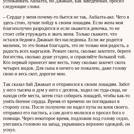
успокаивать Акбалта, но Джакып, как заведенный, бросил
следующие слова:
– Сердце у меня почему-то бьется не так, Акбалта-аке. Чего я
здесь стою, лучше пойду к своим лошадям. Если жена моя
благополучно разродится и если окажется девочка, то не
стоит себя утруждать и звать меня. Только скажите, что
остался бедняга Джакып без наследника. Если же родится
мальчик, то это божья благодать, это не только моя радость, а
радость всех кыргызов. Режьте скота, сколько захотите, берите
богатства, сколько душе угодно, и справляйте большой той.
Кто первый принесет мне весть, тому сколько захочет скота
четырех видов. Для сына я ничего не пожалею, даже голову
свою и весь скот, дорогие мои.
Так сказал бай Джакып и отправился к своим лошадям. Забот
у него тысяча и дум у него с десяток, ходил он туда-сюда, не
находя себе места, затем стал собирать лошадей, чтобы как-то
унять биение сердца. Время от времени он поглядывал в
сторону села. После полуночи он надел путы на коня своего,
отправил его пастись, а сам долго молился и просил бога о
помощи. Через некоторое время, подложив под голову седло,
улегшись головою на запад, укрывшись верхнею одеждой, он
уснул.