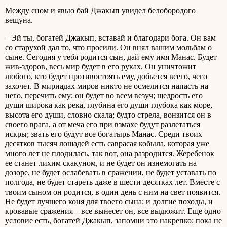
Между сном и явью бай Джакып увидел белобородого
вещуна.
– Эй ты, богатей Джакып, вставай и благодари бога. Он вам
со старухой дал то, что просили. Он внял вашим мольбам о
сыне. Сегодня у тебя родится сын, дай ему имя Манас. Будет
жив-здоров, весь мир будет в его руках. Он уничтожит
любого, кто будет противостоять ему, добьется всего, чего
захочет. В мириадах миров никто не осмелится напасть на
него, перечить ему; он будет во всем везуч; щедрость его
души широка как река, глубина его души глубока как море,
высота его души, словно скала; будто стрела, вонзится он в
своего врага, а от меча его при взмахе будут разлетаться
искры; звать его будут все богатырь Манас. Среди твоих
десятков тысяч лошадей есть саврасая кобыла, которая уже
много лет не плодилась, так вот, она разродится. Жеребенок
ее станет лихим скакуном, и не будет он изнемогать на
дозоре, не будет ослабевать в сражении, не будет уставать по
полгода, не будет стареть даже в шести десятках лет. Вместе с
твоим сыном он родится, в один день с ним на свет появится.
Не будет лучшего коня для твоего сына: и долгие походы, и
кровавые сражения – все вынесет он, все выдюжит. Еще одно
условие есть, богатей Джакып, запомни это накрепко: пока не