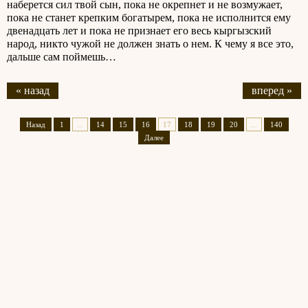
наберется сил твой сын, пока не окрепнет и не возмужает,
пока не станет крепким богатырем, пока не исполнится ему
двенадцать лет и пока не признает его весь кыргызский
народ, никто чужой не должен знать о нем. К чему я все это,
дальше сам поймешь…
« назад
вперед »
Назад
1
...
14
15
16
17
18
19
20
...
140
Далее