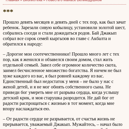
Главная »
Библиотека
»
Повесть о Манасе Великодушном
***
Прошло девять месяцев и девять дней с тех пор, как был зачат
ребенок. Зарезали сивую кобылицу, установили золотой шест,
собрались соседи и стали дожидаться родов. Бай Джакып
собрал все сорок семей кыргызов во главе с Акбалта и
обратился к народу:
– Дорогие мои соотечественники! Прошло много лет с тех
пор, как я женился и обзавелся своим домом, стал жить
отдельной семьей. Завел себе огромное количество скота,
заимел бесчисленное множество богатства. Я ничем не был
хуже каждого из вас, я был ровней каждому из вас.
Единственный был недостаток у меня – не было у нас с
женой детей, и я не мог обнять собственного сына. Не
приведи бог умереть мне от разрыва сердца, когда услышу
детский крик, и моя старушка разродится. Не дай бог от
радости распрощаться с жизнью в тот момент, когда мне
впору наслаждаться ею.
– От радости сердце не разрывается, от счастья жизнь не
прерывается, уважаемый Джакып. Мужайтесь, – начал было