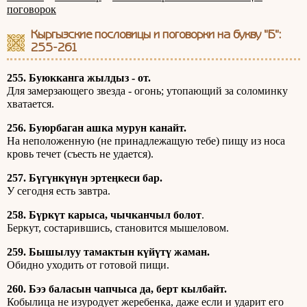
поговорок
Кыргызские пословицы и поговорки на букву "Б":
255-261
255. Буюкканга жылдыз - от.
Для замерзающего звезда - огонь; утопающий за соломинку
хватается.
256. Буюрбаган ашка мурун канайт.
На неположенную (не принадлежащую тебе) пищу из носа
кровь течет (съесть не удается).
257. Бүгүнкүнүн эртеңкеси бар.
У сегодня есть завтра.
258. Бүркүт карыса, чычканчыл болот
.
Беркут, состарившись, становится мышеловом.
259. Бышылуу тамактын күйүтү жаман.
Обидно уходить от готовой пищи.
260. Бээ баласын чапчыса да, берт кылбайт.
Кобылица не изуродует жеребенка, даже если и ударит его