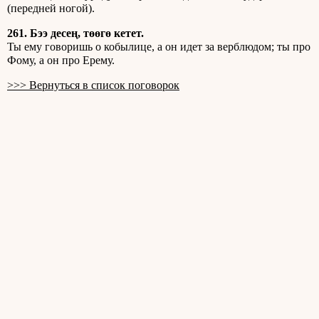
(передней ногой).
261. Бээ десең, төөгө кетет.
Ты ему говоришь о кобылице, а он идет за верблюдом; ты про
Фому, а он про Ерему.
>>> Вернуться в список поговорок