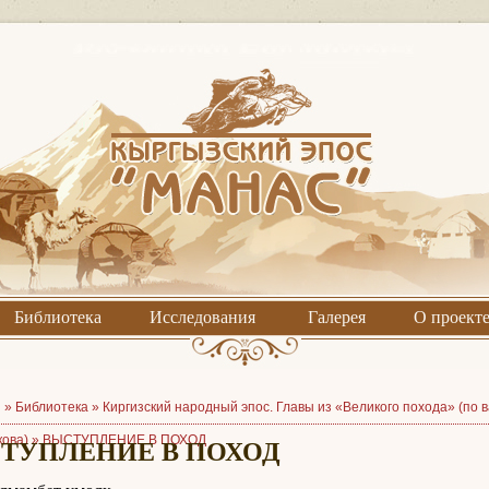
Библиотека
Исследования
Галерея
О проект
я »
Библиотека
»
Киргизский народный эпос. Главы из «Великого похода» (по
ова)
»
ВЫСТУПЛЕНИЕ В ПОХОД
ТУПЛЕНИЕ В ПОХОД