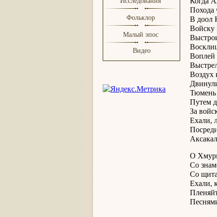
Когда А
Исследования
Похода 
Фольклор
В доол 
Войску 
Малый эпос
Выстрои
Восклиц
Видео
Воплей 
Выстрел
Воздух 
Двинули
Тюмень 
Путем 
За войс
Ехали, 
Посред
Аксака
О Хмур
Со знам
Со щит
Ехали, 
Пленяйт
Песнями