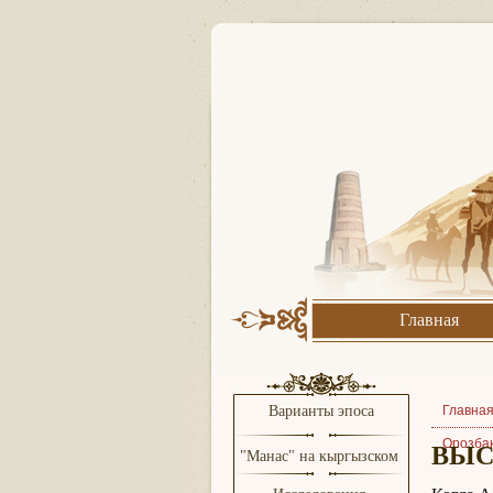
Главная
Варианты эпоса
Главна
Орозбак
ВЫС
"Манас" на кыргызском