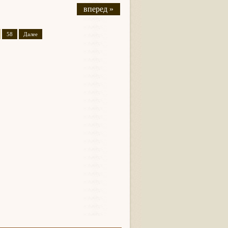
вперед »
58
Далее