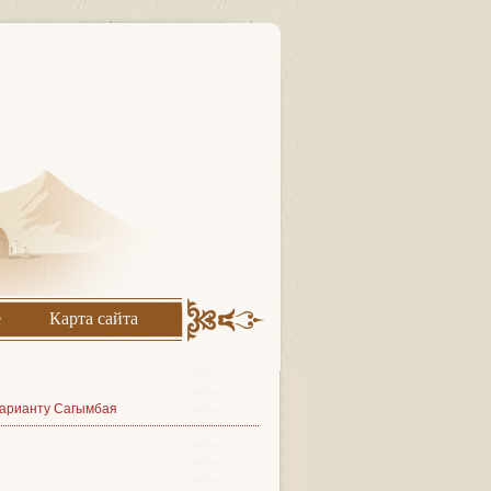
е
Карта сайта
 варианту Сагымбая