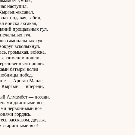
лмамбет умолк,
час наступил,
Кыргын-аксакал,
знак подавая, забил,
л войска аксакал,
аний прощальных гул,
печальных гул,
ов самопальных гул
вокруг всколыхнул.
сь, громыхая, войска,
за тюменем пошли,
дерзновенным пошли.
ками батыры вслед
любимцы побед.
ине — Арстан Манас,
л Кыргын — впереди,
ый Алмамбет — позади.
енами длинными все,
ами червонными все
конями гордясь.
есь рассказом, друзья,
 старинными все!