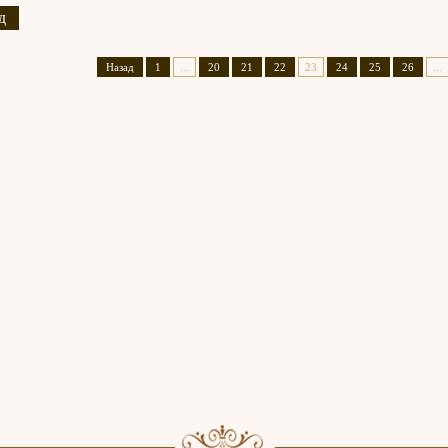
д
Назад
1
...
20
21
22
23
24
25
26
...